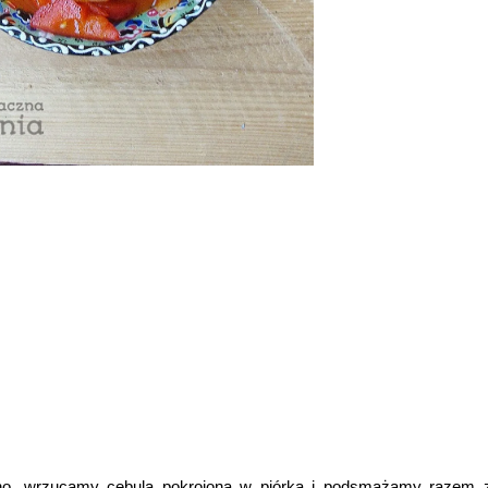
no, wrzucamy cebulą pokrojoną w piórka i podsmażamy razem 