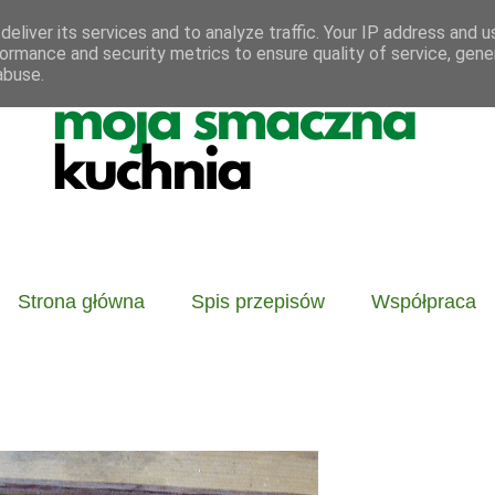
eliver its services and to analyze traffic. Your IP address and 
ormance and security metrics to ensure quality of service, gen
abuse.
Strona główna
Spis przepisów
Współpraca