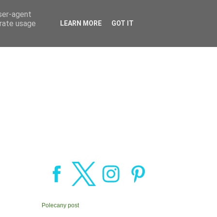
user-agent
erate usage
LEARN MORE
GOT IT
Polecany post