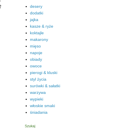
ę
desery
dodatki
jajka
kasze & ryże
koktajle
makarony
mięso
napoje
obiady
owoce
pierogi & kluski
styl życia
surówki & sałatki
warzywa
wypieki
włoskie smaki
śniadania
Szukaj