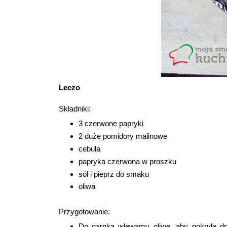
Leczo
Składniki:
3 czerwone papryki
2 duże pomidory malinowe
cebula
papryka czerwona w proszku
sól i pieprz do smaku
oliwa
Przygotowanie:
Do garnka wlewamy oliwę, aby pokryła d