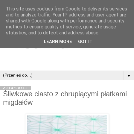
This site uses cookies from Google to deliver its services
and to analyze traffic. Your IP address and user-agent are
shared with Google along with performance and security
metrics to ensure quality of service, generate usage
statistics, and to detect and address abuse.
LEARN MORE
GOT IT
▼
2014/08/11
Śliwkowe ciasto z chrupiącymi płatkami
migdałów