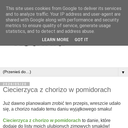
This site uses cookies from Google to deliver its services
and to analyze traffic. Your IP address and user-agent are
shared with Google along with performance and security
metrics to ensure quality of service, generate usage
statistics, and to detect and address abuse.
LEARN MORE
GOT IT
▼
2026/05/20
Ciecierzyca z chorizo w pomidorach
Już dawno planowałam zrobić ten przepis, wreszcie udało
się, a chorizo nadało temu daniu wyjątkowego smaku!
Ciecierzyca z chorizo w pomidorach
to danie, które
dodaję do listy moich ulubionych zimowych smaków!