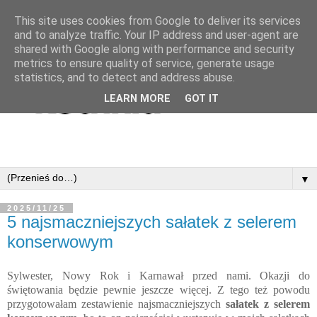
This site uses cookies from Google to deliver its services
and to analyze traffic. Your IP address and user-agent are
shared with Google along with performance and security
metrics to ensure quality of service, generate usage
statistics, and to detect and address abuse.
LEARN MORE
GOT IT
▼
2025/11/25
5 najsmaczniejszych sałatek z selerem
konserwowym
Sylwester, Nowy Rok i Karnawał przed nami. Okazji do
świętowania będzie pewnie jeszcze więcej. Z tego też powodu
przygotowałam zestawienie najsmaczniejszych
sałatek z selerem