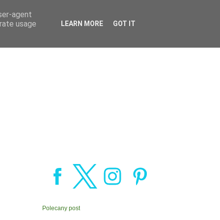
user-agent
erate usage
LEARN MORE
GOT IT
Polecany post