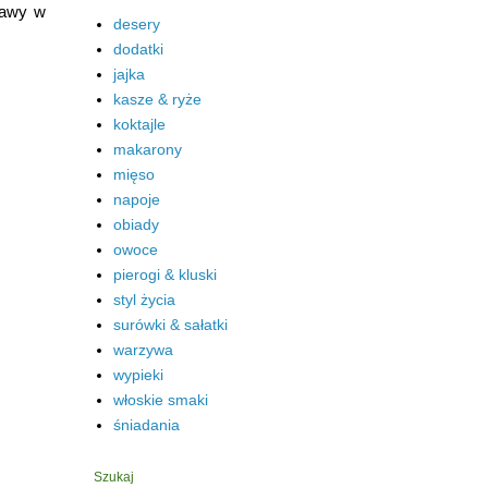
bawy w
desery
dodatki
jajka
kasze & ryże
koktajle
makarony
mięso
napoje
obiady
owoce
pierogi & kluski
styl życia
surówki & sałatki
warzywa
wypieki
włoskie smaki
śniadania
Szukaj