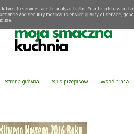
eliver its services and to analyze traffic. Your IP address and 
ormance and security metrics to ensure quality of service, gen
abuse.
Strona główna
Spis przepisów
Współpraca