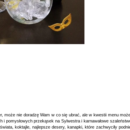
ster, może nie doradzę Wam w co się ubrać, ale w kwestii menu moż
ych i pomysłowych przekąsek na Sylwestra i karnawałowe szaleństw
wiata, koktajle, najlepsze desery, kanapki, które zachwyciły podni