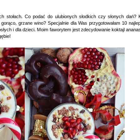
ch stołach. Co podać do ulubionych słodkich czy słonych dań? 
 gorąco, grzane wino? Specjalnie dla Was przygotowałam 10 najle
rosłych i dla dzieci. Moim faworytem jest zdecydowanie koktajl anan
gębie!