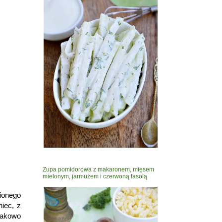
Zupa pomidorowa z makaronem, mięsem
mielonym, jarmużem i czerwoną fasolą
bionego
iec, z
makowo