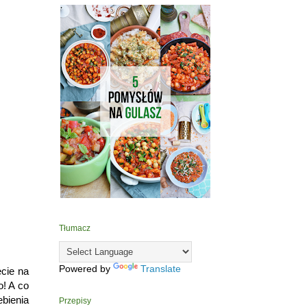
Tłumacz
Powered by
Translate
ecie na
o! A co
ebienia
Przepisy