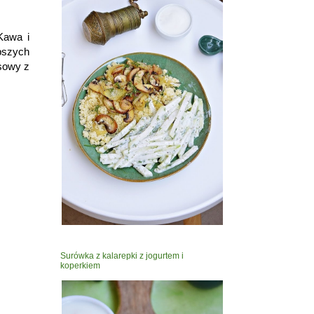
Kawa i
pszych
asowy z
Surówka z kalarepki z jogurtem i
koperkiem