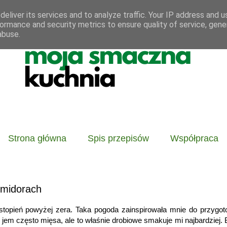
eliver its services and to analyze traffic. Your IP address and 
ormance and security metrics to ensure quality of service, gen
abuse.
Strona główna
Spis przepisów
Współpraca
omidorach
 stopień powyżej zera. Taka pogoda zainspirowała mnie do przygot
jem często mięsa, ale to właśnie drobiowe smakuje mi najbardziej.