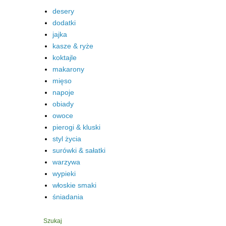
desery
dodatki
jajka
kasze & ryże
koktajle
makarony
mięso
napoje
obiady
owoce
pierogi & kluski
styl życia
surówki & sałatki
warzywa
wypieki
włoskie smaki
śniadania
Szukaj