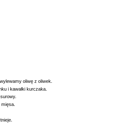
wylewamy oliwę z oliwek.
ku i kawałki kurczaka.
 surowy.
 mięsa.
nieje.