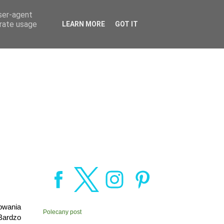
user-agent
erate usage
LEARN MORE
GOT IT
owania
Polecany post
 Bardzo