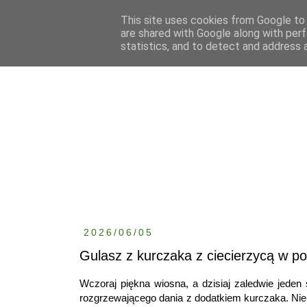
This site uses cookies from Google to d
are shared with Google along with perf
statistics, and to detect and address 
2026/06/05
Gulasz z kurczaka z ciecierzycą w p
Wczoraj piękna wiosna, a dzisiaj zaledwie jeden
rozgrzewającego dania z dodatkiem kurczaka. Nie 