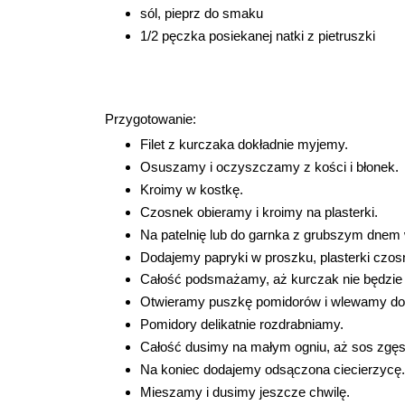
sól, pieprz do smaku
1/2 pęczka posiekanej natki z pietruszki
Przygotowanie:
Filet z kurczaka dokładnie myjemy.
Osuszamy i oczyszczamy z kości i błonek.
Kroimy w kostkę.
Czosnek obieramy i kroimy na plasterki.
Na patelnię lub do garnka z grubszym dnem 
Dodajemy papryki w proszku, plasterki czosn
Całość podsmażamy, aż kurczak nie będzie
Otwieramy puszkę pomidorów i wlewamy do
Pomidory delikatnie rozdrabniamy.
Całość dusimy na małym ogniu, aż sos zgęst
Na koniec dodajemy odsączona ciecierzycę.
Mieszamy i dusimy jeszcze chwilę.