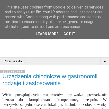
This site uses cookies from Google to deliver its services
and to analyze traffic. Your IP address and user-agent are
shared with Google along with performance and security
metrics to ensure quality of service, generate usage
statistics, and to detect and address abuse.
LEARN MORE
GOT IT
▼
2022/10/07
Urządzenia chłodnicze w gastronomii –
rodzaje i zastosowanie
Wielu początkujących restauratorów sprowadza prowadzenie
biznesu do skompletowania kompetentnego zespołu. W
rzeczywistości jednak sercem lokalu jest kuchnia oraz obecne w niej