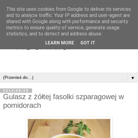
This site uses cookies from Google to deliver its services
and to analyze traffic. Your IP address and user-agent are
shared with Google along with performance and security
metrics to ensure quality of service, generate usage
statistics, and to detect and address abuse.
LEARN MORE
GOT IT
▼
2014/08/08
Gulasz z żółtej fasolki szparagowej w
pomidorach