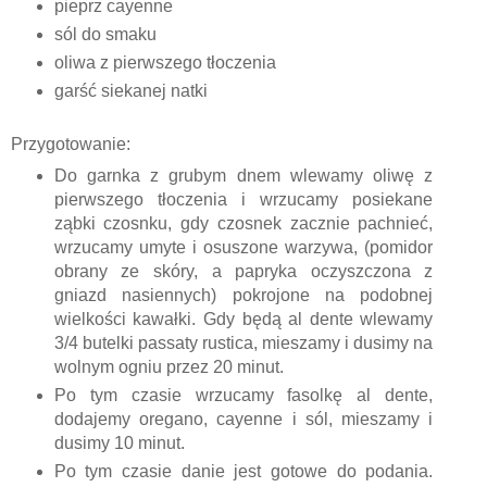
pieprz cayenne
sól do smaku
oliwa z pierwszego tłoczenia
garść siekanej natki
Przygotowanie:
Do garnka z grubym dnem wlewamy oliwę z
pierwszego tłoczenia i wrzucamy posiekane
ząbki czosnku, gdy czosnek zacznie pachnieć,
wrzucamy umyte i osuszone warzywa, (pomidor
obrany ze skóry, a papryka oczyszczona z
gniazd nasiennych) pokrojone na podobnej
wielkości kawałki. Gdy będą al dente wlewamy
3/4 butelki passaty rustica, mieszamy i dusimy na
wolnym ogniu przez 20 minut.
Po tym czasie wrzucamy fasolkę al dente,
dodajemy oregano, cayenne i sól, mieszamy i
dusimy 10 minut.
Po tym czasie danie jest gotowe do podania.