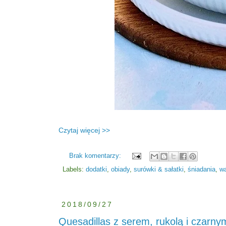
Czytaj więcej >>
Brak komentarzy:
Labels:
dodatki
,
obiady
,
surówki & sałatki
,
śniadania
,
w
2018/09/27
Quesadillas z serem, rukolą i czarny