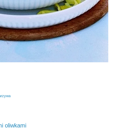
arzywa
mi oliwkami