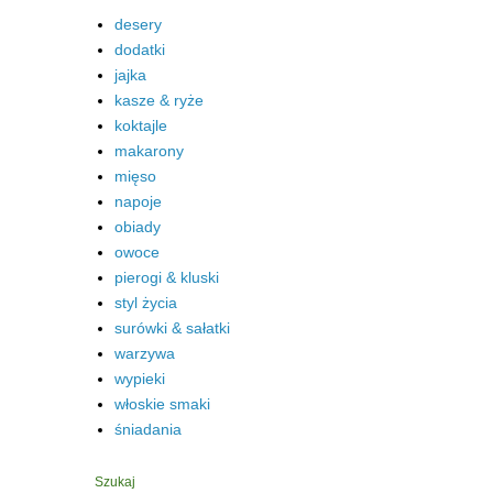
desery
dodatki
jajka
kasze & ryże
koktajle
makarony
mięso
napoje
obiady
owoce
pierogi & kluski
styl życia
surówki & sałatki
warzywa
wypieki
włoskie smaki
śniadania
Szukaj