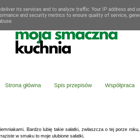
eliver its services and to analyze traffic. Your IP address and 
ormance and security metrics to ensure quality of service, gen
abuse.
Strona główna
Spis przepisów
Współpraca
mniakami. Bardzo lubię takie sałatki, zwłaszcza o tej porze roku
raziste w smaku to moje ulubione sałatki.