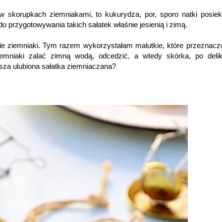
skorupkach ziemniakami, to kukurydza, por, sporo natki posiek
 przygotowywania takich sałatek właśnie jesienią i zimą.
nie ziemniaki. Tym razem wykorzystałam malutkie, które przeznacz
iemniaki zalać zimną wodą, odcedzić, a wtedy skórka, po deli
asza ulubiona sałatka ziemniaczana?