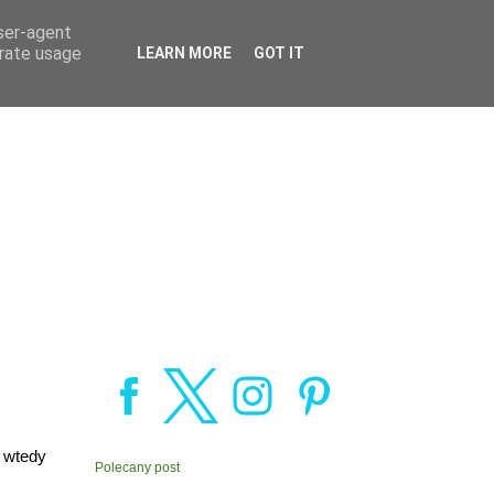
user-agent
erate usage
LEARN MORE
GOT IT
, wtedy
Polecany post