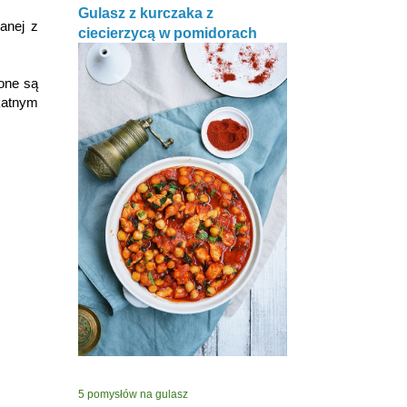
Gulasz z kurczaka z
anej z
ciecierzycą w pomidorach
one są
katnym
5 pomysłów na gulasz