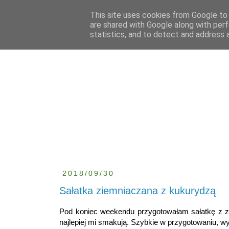
This site uses cookies from Google to d
are shared with Google along with perf
statistics, and to detect and address 
2018/09/30
Sałatka ziemniaczana z kukurydzą
Pod koniec weekendu przygotowałam sałatkę z zie
najlepiej mi smakują. Szybkie w przygotowaniu, wy