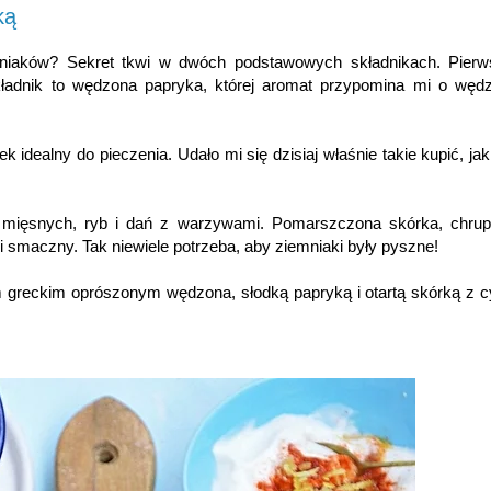
ką
mniaków? Sekret tkwi w dwóch podstawowych składnikach. Pierw
 składnik to wędzona papryka, której aromat przypomina mi o węd
k idealny do pieczenia. Udało mi się dzisiaj właśnie takie kupić, ja
 mięsnych, ryb i dań z warzywami. Pomarszczona skórka, chrup
i smaczny. Tak niewiele potrzeba, aby ziemniaki były pyszne!
m greckim oprószonym wędzona, słodką papryką i otartą skórką z c