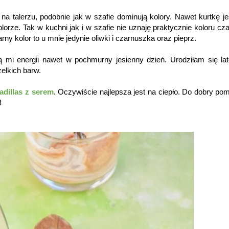
na talerzu, podobnie jak w szafie dominują kolory. Nawet kurtkę j
ze. Tak w kuchni jak i w szafie nie uznaję praktycznie koloru cz
ny kolor to u mnie jedynie oliwki i czarnuszka oraz pieprz.
ją mi energii nawet w pochmurny jesienny dzień. Urodziłam się la
zelkich barw.
adillas z serem
. Oczywiście najlepsza jest na ciepło. Do dobry po
!