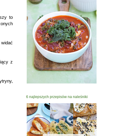
szy to
zonych
k widać
iący z
ytryny,
6 najlepszych przepisów na naleśniki