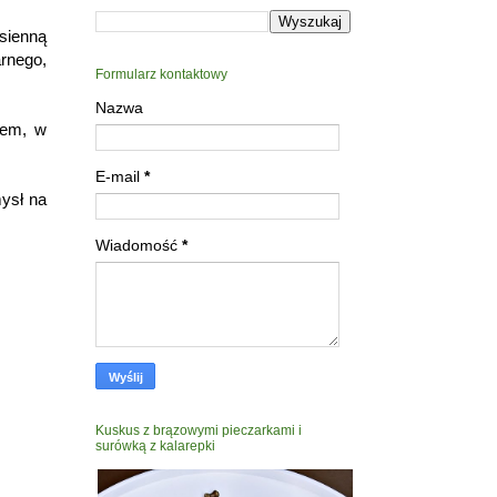
esienną
arnego,
Formularz kontaktowy
Nazwa
tem, w
E-mail
*
mysł na
Wiadomość
*
Kuskus z brązowymi pieczarkami i
surówką z kalarepki