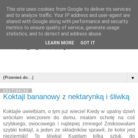
This site uses cookies from Google to deliver its services
and to analyze traffic. Your IP address and user-agent are
shared with Google along with performance and security
metrics to ensure quality of service, generate usage
statistics, and to detect and address abuse.
LEARN MORE
GOT IT
▼
2017/06/30
Koktajl bananowy z nektarynką i śliwką
Koktajle uwielbiam, o tym już wiecie! Kiedy w upalny dzień
wróciłam wieczorem do domu, miałam ochotę na coś
szybkiego, owocowego i najlepiej zimnego! Zmiksowałam
szybki koktajl, a jeden ze składników sprawił, że kolor jest
nieziemski! To śliwka! Kupiłam kilka sztuk, do