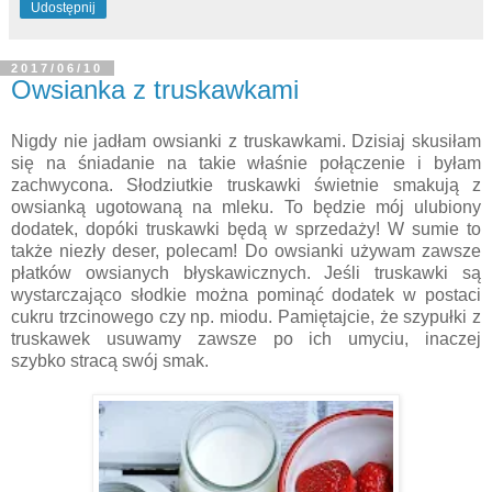
Udostępnij
2017/06/10
Owsianka z truskawkami
Nigdy nie jadłam owsianki z truskawkami. Dzisiaj skusiłam
się na śniadanie na takie właśnie połączenie i byłam
zachwycona. Słodziutkie truskawki świetnie smakują z
owsianką ugotowaną na mleku. To będzie mój ulubiony
dodatek, dopóki truskawki będą w sprzedaży! W sumie to
także niezły deser, polecam! Do owsianki używam zawsze
płatków owsianych błyskawicznych. Jeśli truskawki są
wystarczająco słodkie można pominąć dodatek w postaci
cukru trzcinowego czy np. miodu. Pamiętajcie, że szypułki z
truskawek usuwamy zawsze po ich umyciu, inaczej
szybko stracą swój smak.