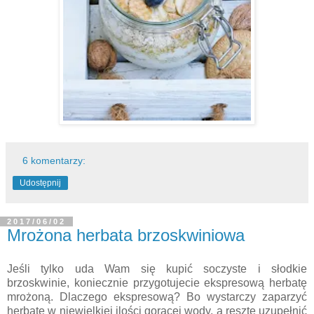
6 komentarzy:
Udostępnij
2017/06/02
Mrożona herbata brzoskwiniowa
Jeśli tylko uda Wam się kupić soczyste i słodkie
brzoskwinie, koniecznie przygotujecie ekspresową herbatę
mrożoną. Dlaczego ekspresową? Bo wystarczy zaparzyć
herbatę w niewielkiej ilości gorącej wody, a ręsztę uzupełnić