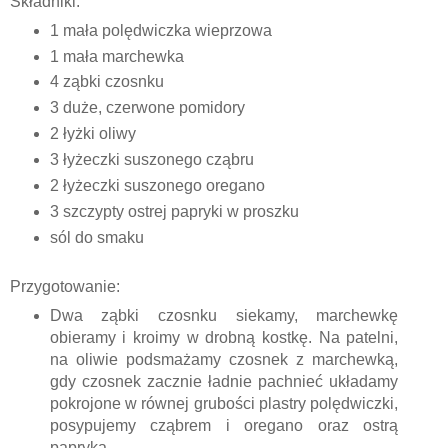
Składniki:
1 mała polędwiczka wieprzowa
1 mała marchewka
4 ząbki czosnku
3 duże, czerwone pomidory
2 łyżki oliwy
3 łyżeczki suszonego cząbru
2 łyżeczki suszonego oregano
3 szczypty ostrej papryki w proszku
sól do smaku
Przygotowanie:
Dwa ząbki czosnku siekamy, marchewkę
obieramy i kroimy w drobną kostkę. Na patelni,
na oliwie podsmażamy czosnek z marchewką,
gdy czosnek zacznie ładnie pachnieć układamy
pokrojone w równej grubości plastry polędwiczki,
posypujemy cząbrem i oregano oraz ostrą
papryką.