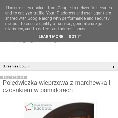
This site uses cookies from Google to deliver its services
and to analyze traffic. Your IP address and user-agent are
shared with Google along with performance and security
metrics to ensure quality of service, generate usage
statistics, and to detect and address abuse.
LEARN MORE
GOT IT
▼
2014/08/08
Polędwiczka wieprzowa z marchewką i
czosnkiem w pomidorach