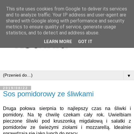
This site uses cookies from Google to deliver its services
and to analyze traffic. Your IP address and user-agent are
shared with Google along with performance and security
metrics to ensure quality of service, generate usage
statistics, and to detect and address abuse.
LEARN MORE
GOT IT
▼
2019/08/22
Sos pomidorowy ze śliwkami
Druga połowa sierpnia to najlepszy czas na śliwki i 
pomidory. Na tę chwilę czekam cały rok. Uwielbiam 
pieczone śliwki pod kruszonką migdałową i sałatki z 
pomidorów ze świeżymi ziołami i mozzarellą. Idealnie 
sprawdzają się jako lunch do pracy.