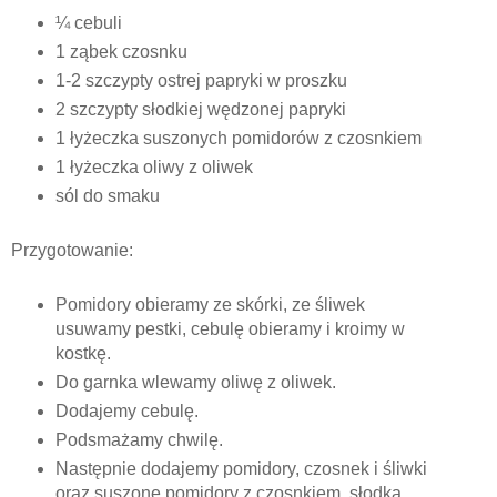
¼ cebuli
1 ząbek czosnku
1-2 szczypty ostrej papryki w proszku
2 szczypty słodkiej wędzonej papryki
1 łyżeczka suszonych pomidorów z czosnkiem
1 łyżeczka oliwy z oliwek
sól do smaku
Przygotowanie:
Pomidory obieramy ze skórki, ze śliwek
usuwamy pestki, cebulę obieramy i kroimy w
kostkę.
Do garnka wlewamy oliwę z oliwek.
Dodajemy cebulę.
Podsmażamy chwilę.
Następnie dodajemy pomidory, czosnek i śliwki
oraz suszone pomidory z czosnkiem, słodką