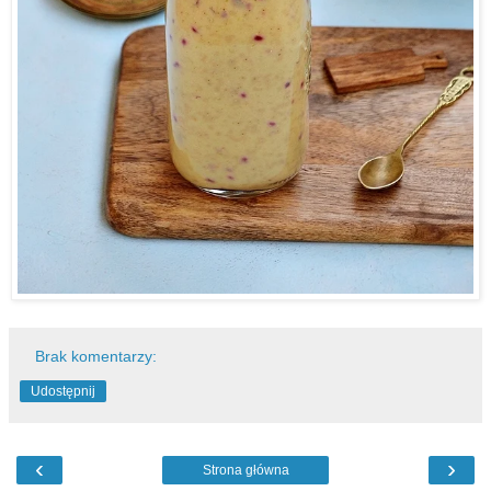
Brak komentarzy:
Udostępnij
‹
›
Strona główna