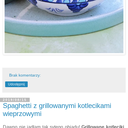
Brak komentarzy:
Udostępnij
2019/08/15
Spaghetti z grillowanymi kotlecikami
wieprzowymi
Dawno nie jadłam tak sytego obiadu!
Grillowane kotleciki
,