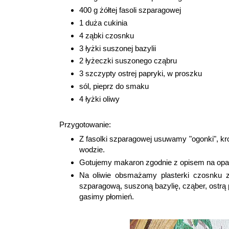
400 g żółtej fasoli szparagowej
1 duża cukinia
4 ząbki czosnku
3 łyżki suszonej bazylii
2 łyżeczki suszonego cząbru
3 szczypty ostrej papryki, w proszku
sól, pieprz do smaku
4 łyżki oliwy
Przygotowanie:
Z fasolki szparagowej usuwamy "ogonki", kr
wodzie.
Gotujemy makaron zgodnie z opisem na opa
Na oliwie obsmażamy plasterki czosnku z
szparagową, suszoną bazylię, cząber, ostrą
gasimy płomień.