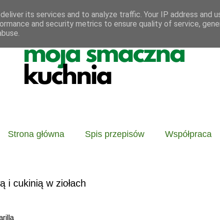
eliver its services and to analyze traffic. Your IP address and 
ormance and security metrics to ensure quality of service, gen
abuse.
Strona główna
Spis przepisów
Współpraca
 i cukinią w ziołach
rilla