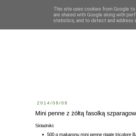
This site uses cookies from Google to d
are shared with Google along with perf
statistics, and to detect and address 
2014/08/08
Mini penne z żółtą fasolką szparagową
Składniki:
500 g makaronu mini penne rigate tricolore Ba