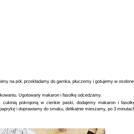
oimy na pół, przekładamy do garnka, płuczemy i gotujemy w osolone
kowaniu. Ugotowany makaron i fasolkę odcedzamy.
 cukinią pokrojoną w cienkie paski, dodajemy makaron i fasolk
 paprykę i doprawiamy do smaku, delikatnie mieszamy, po 3 minutac