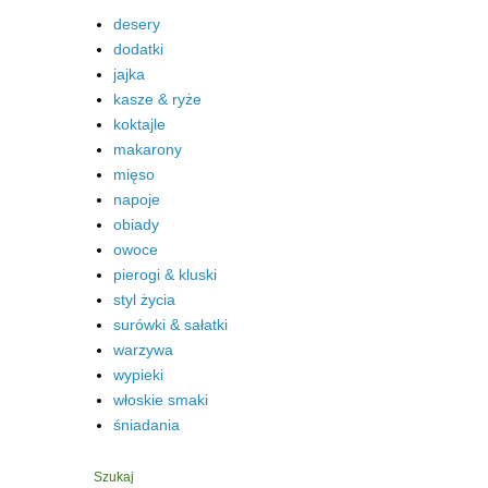
desery
dodatki
jajka
kasze & ryże
koktajle
makarony
mięso
napoje
obiady
owoce
pierogi & kluski
styl życia
surówki & sałatki
warzywa
wypieki
włoskie smaki
śniadania
Szukaj