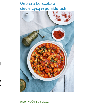
Gulasz z kurczaka z
ciecierzycą w pomidorach
j
ę
h
5 pomysłów na gulasz