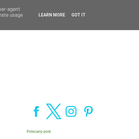
user-agent
erate usage
LEARN MORE
GOT IT
Polecany post