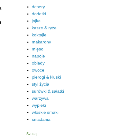
desery
a
dodatki
jajka
u
kasze & ryże
koktajle
makarony
mięso
napoje
obiady
owoce
pierogi & kluski
styl życia
surówki & sałatki
warzywa
wypieki
włoskie smaki
śniadania
Szukaj