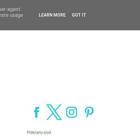
user-agent
erate usage
LEARN MORE
GOT IT
Polecany post