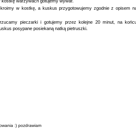
 w kostkę warzywach gotujemy wywar.
 kroimy w kostkę, a kuskus przygotowujemy zgodnie z opisem n
zucamy pieczarki i gotujemy przez kolejne 20 minut, na końc
skus posypane posiekaną natką pietruszki.
obowania :) pozdrawiam