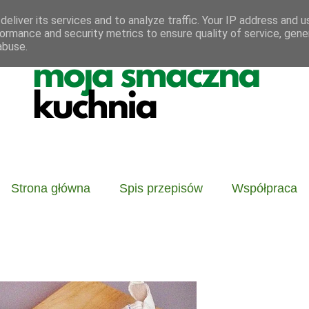
eliver its services and to analyze traffic. Your IP address and 
ormance and security metrics to ensure quality of service, gen
abuse.
Strona główna
Spis przepisów
Współpraca