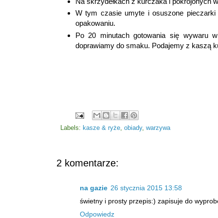
Na skrzydełkach z kurczaka i pokrojonych
W tym czasie umyte i osuszone pieczarki
opakowaniu.
Po 20 minutach gotowania się wywaru wr
doprawiamy do smaku. Podajemy z kaszą ku
Labels:
kasze & ryże
,
obiady
,
warzywa
2 komentarze:
na gazie
26 stycznia 2015 13:58
świetny i prosty przepis:) zapisuje do wypr
Odpowiedz