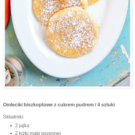
Omleciki biszkoptowe z cukrem pudrem / 4 sztuki
Składniki:
2 jajka
2 łyżki mąki pszennej