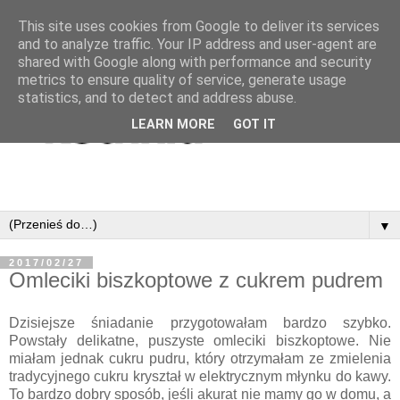
This site uses cookies from Google to deliver its services
and to analyze traffic. Your IP address and user-agent are
shared with Google along with performance and security
metrics to ensure quality of service, generate usage
statistics, and to detect and address abuse.
LEARN MORE
GOT IT
▼
2017/02/27
Omleciki biszkoptowe z cukrem pudrem
Dzisiejsze śniadanie przygotowałam bardzo szybko.
Powstały delikatne, puszyste omleciki biszkoptowe. Nie
miałam jednak cukru pudru, który otrzymałam ze zmielenia
tradycyjnego cukru kryształ w elektrycznym młynku do kawy.
To bardzo dobry sposób, jeśli akurat nie mamy go w domu, a