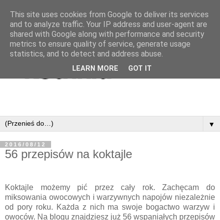
This site uses cookies from Google to deliver its services
and to analyze traffic. Your IP address and user-agent are
shared with Google along with performance and security
metrics to ensure quality of service, generate usage
statistics, and to detect and address abuse.
LEARN MORE
GOT IT
▼
2016/08/12
56 przepisów na koktajle
Koktajle możemy pić przez cały rok. Zachęcam do
miksowania owocowych i warzywnych napojów niezależnie
od pory roku. Każda z nich ma swoje bogactwo warzyw i
owoców. Na blogu znajdziesz już 56 wspaniałych przepisów