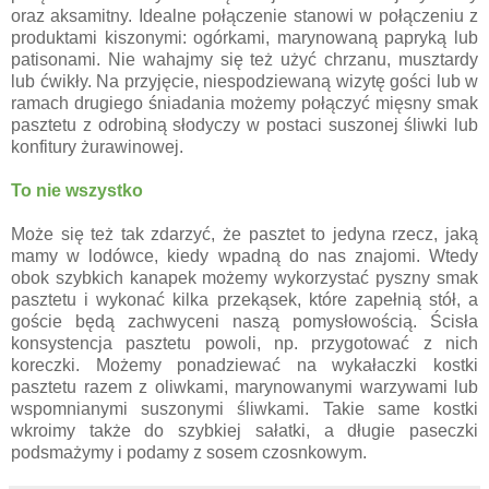
oraz aksamitny. Idealne połączenie stanowi w połączeniu z
produktami kiszonymi: ogórkami, marynowaną papryką lub
patisonami. Nie wahajmy się też użyć chrzanu, musztardy
lub ćwikły. Na przyjęcie, niespodziewaną wizytę gości lub w
ramach drugiego śniadania możemy połączyć mięsny smak
pasztetu z odrobiną słodyczy w postaci suszonej śliwki lub
konfitury żurawinowej.
To nie wszystko
Może się też tak zdarzyć, że pasztet to jedyna rzecz, jaką
mamy w lodówce, kiedy wpadną do nas znajomi. Wtedy
obok szybkich kanapek możemy wykorzystać pyszny smak
pasztetu i wykonać kilka przekąsek, które zapełnią stół, a
goście będą zachwyceni naszą pomysłowością. Ścisła
konsystencja pasztetu powoli, np. przygotować z nich
koreczki. Możemy ponadziewać na wykałaczki kostki
pasztetu razem z oliwkami, marynowanymi warzywami lub
wspomnianymi suszonymi śliwkami. Takie same kostki
wkroimy także do szybkiej sałatki, a długie paseczki
podsmażymy i podamy z sosem czosnkowym.