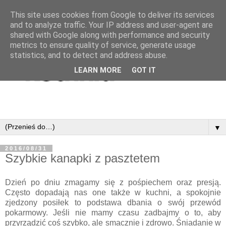
This site uses cookies from Google to deliver its services
and to analyze traffic. Your IP address and user-agent are
shared with Google along with performance and security
metrics to ensure quality of service, generate usage
statistics, and to detect and address abuse.
LEARN MORE
GOT IT
▼
2016/08/31
Szybkie kanapki z pasztetem
Dzień po dniu zmagamy się z pośpiechem oraz presją.
Często dopadają nas one także w kuchni, a spokojnie
zjedzony posiłek to podstawa dbania o swój przewód
pokarmowy. Jeśli nie mamy czasu zadbajmy o to, aby
przyrządzić coś szybko, ale smacznie i zdrowo. Śniadanie w