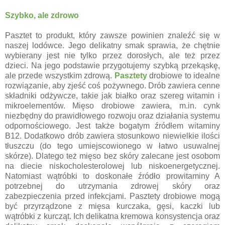
Szybko, ale zdrowo
Pasztet to produkt, który zawsze powinien znaleźć się w
naszej lodówce. Jego delikatny smak sprawia, że chętnie
wybierany jest nie tylko przez dorosłych, ale też przez
dzieci. Na jego podstawie przygotujemy szybką przekąskę,
ale przede wszystkim zdrową.
Pasztety
drobiowe to idealne
rozwiązanie, aby zjeść coś pożywnego. Drób zawiera cenne
składniki odżywcze, takie jak białko oraz szereg witamin i
mikroelementów. Mięso drobiowe zawiera, m.in. cynk
niezbędny do prawidłowego rozwoju oraz działania systemu
odpornościowego. Jest także bogatym źródłem witaminy
B12. Dodatkowo drób zawiera stosunkowo niewielkie ilości
tłuszczu (do tego umiejscowionego w łatwo usuwalnej
skórze). Dlatego też mięso bez skóry zalecane jest osobom
na diecie niskocholesterolowej lub niskoenergetycznej.
Natomiast wątróbki to doskonałe źródło prowitaminy A
potrzebnej do utrzymania zdrowej skóry oraz
zabezpieczenia przed infekcjami. Pasztety drobiowe mogą
być przyrządzone z mięsa kurczaka, gęsi, kaczki lub
wątróbki z kurcząt. Ich delikatna kremowa konsystencja oraz