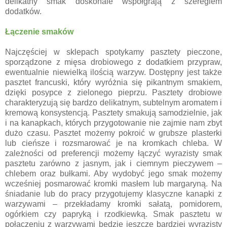
delikatny smak doskonale współgrają z szeregiem
dodatków.
Łączenie smaków
Najczęściej w sklepach spotykamy pasztety pieczone,
sporządzone z mięsa drobiowego z dodatkiem przypraw,
ewentualnie niewielką ilością warzyw. Dostępny jest także
pasztet francuski, który wyróżnia się pikantnym smakiem,
dzięki posypce z zielonego pieprzu. Pasztety drobiowe
charakteryzują się bardzo delikatnym, subtelnym aromatem i
kremową konsystencją. Pasztety smakują samodzielnie, jak
i na kanapkach, których przygotowanie nie zajmie nam zbyt
dużo czasu. Pasztet możemy pokroić w grubsze plasterki
lub cieńsze i rozsmarować je na kromkach chleba. W
zależności od preferencji możemy łączyć wyrazisty smak
pasztetu zarówno z jasnym, jak i ciemnym pieczywem –
chlebem oraz bułkami. Aby wydobyć jego smak możemy
wcześniej posmarować kromki masłem lub margaryną. Na
śniadanie lub do pracy przygotujemy klasyczne kanapki z
warzywami – przekładamy kromki sałatą, pomidorem,
ogórkiem czy papryką i rzodkiewką. Smak pasztetu w
połączeniu z warzywami będzie jeszcze bardziej wyrazisty