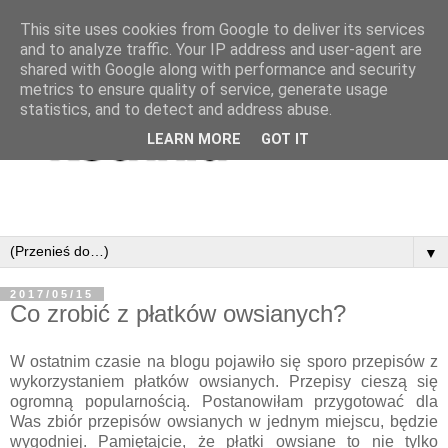
This site uses cookies from Google to deliver its services
and to analyze traffic. Your IP address and user-agent are
shared with Google along with performance and security
metrics to ensure quality of service, generate usage
statistics, and to detect and address abuse.
LEARN MORE
GOT IT
▼
2017/05/15
Co zrobić z płatków owsianych?
W ostatnim czasie na blogu pojawiło się sporo przepisów z
wykorzystaniem płatków owsianych. Przepisy cieszą się
ogromną popularnością. Postanowiłam przygotować dla
Was zbiór przepisów owsianych w jednym miejscu, będzie
wygodniej. Pamiętajcie, że płatki owsiane to nie tylko