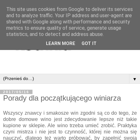
This site uses cookies from Google to deliver its services
and to analyze traffic. Your IP address and user-agent are
shared with Google along with performance and security
metrics to ensure quality of service, generate usage
statistics, and to detect and address abuse.
LEARN MORE
GOT IT
▼
2017/05/16
Porady dla początkującego winiarza
Wszyscy znawcy i smakosze win zgodni są co do tego, że
dobre domowe wino jest zdecydowanie lepsze niż takie
kupione w sklepie. Ale wino trzeba umieć zrobić. Praktyka
czyni mistrza i nie jest to czynność, której nie można się
nauczyć, dlatego też warto próbować, by zapełnić swoją