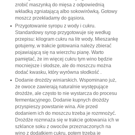
zrobić maszynką do mięsa z odpowiednią
wkładką zgniatającą albo sokowirówką. Gotowy
moszcz przekładamy do gąsiora.
Przygotowanie syropu z wody i cukru.
Standardowy syrop przygotowuje się według
przepisu: kilogram cukru na litr wody. Mieszankę
gotujemy, w trakcie gotowania należy zbierać
pojawiającą się na wierzchu pianę. Warto
pamiętać, że im więcej cukru tym wino będzie
mocniejsze i słodsze, ale do moszczu można
dodać kwasku, który wyrówna słodkość .
Dodanie drożdży winiarskich. Wspominano już,
że owoce zawierają naturalnie występujące
drożdże, ale często to nie wystarcza do procesu
fermentacyjnego. Dodanie kupnych drożdży
przyspieszy powstanie wina. Ale przed
dodaniem ich do moszczu trzeba je rozmnożyć.
Drożdże rozmnaża się w trakcie gotowania ich w
szklance soku z owoców przeznaczonych na
wino z dodatkiem cukru, potem trzeba je