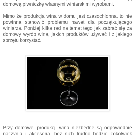
domową piwniczkę własnymi winiarskimi wyrobami.
Mimo że produkcja wina w domu jest czasochłonna, to nie
powinna stanowić problemu nawet dla początkującego
winiarza. Poniżej kilka rad na temat tego jak zabrać się za
domowy wyrób wina, jakich produktów używać i z jakiego
sprzętu korzystać.
Przy domowej produkcji wina niezbędne są odpowiednie
naczynia i akcesoria, bez nich trudno będzie cokolwiek