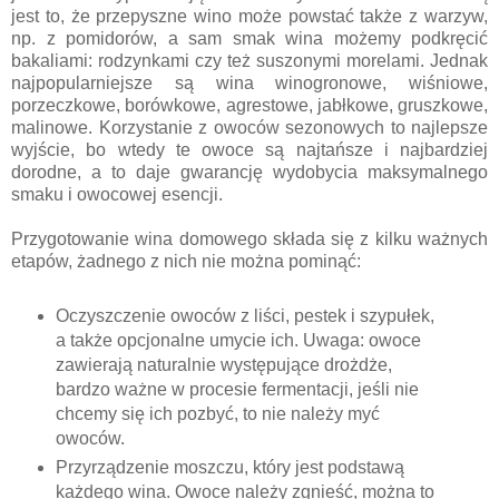
jest to, że przepyszne wino może powstać także z warzyw,
np. z pomidorów, a sam smak wina możemy podkręcić
bakaliami: rodzynkami czy też suszonymi morelami. Jednak
najpopularniejsze są wina winogronowe, wiśniowe,
porzeczkowe, borówkowe, agrestowe, jabłkowe, gruszkowe,
malinowe. Korzystanie z owoców sezonowych to najlepsze
wyjście, bo wtedy te owoce są najtańsze i najbardziej
dorodne, a to daje gwarancję wydobycia maksymalnego
smaku i owocowej esencji.
Przygotowanie wina domowego składa się z kilku ważnych
etapów, żadnego z nich nie można pominąć:
Oczyszczenie owoców z liści, pestek i szypułek,
a także opcjonalne umycie ich. Uwaga: owoce
zawierają naturalnie występujące drożdże,
bardzo ważne w procesie fermentacji, jeśli nie
chcemy się ich pozbyć, to nie należy myć
owoców.
Przyrządzenie moszczu, który jest podstawą
każdego wina. Owoce należy zgnieść, można to