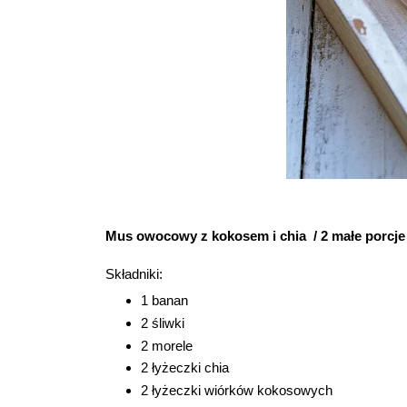
Mus owocowy z kokosem i chia / 2 małe porcje
Składniki:
1 banan
2 śliwki
2 morele
2 łyżeczki chia
2 łyżeczki wiórków kokosowych