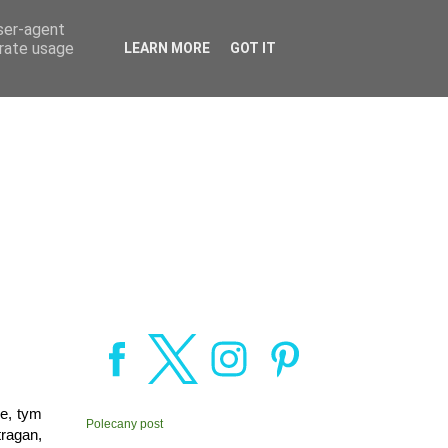
user-agent
erate usage
LEARN MORE
GOT IT
e, tym
Polecany post
ragan,