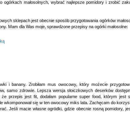
o ogórkach małosolnych, wybrać najlepsze pomidory i zrobić zak
owych sklepach jest obecnie sposób przygotowania ogórków małoso
ony. Mam dla Was moje, sprawdzone przepisy na ogórki małosolne:
yką
rówki i banany. Zrobiłam mus owocowy, który możecie przygotow
ów, samo zdrowie. Lepsza wersja
słoiczkowych
deserków dostęp
że przepis jest fit, dodałam popularne super food, którym jest s
le wkomponował się w ten owocowy miks lata. Zachęcam do korzyst
ć. Jeśli macie własne ogródki, gdzie obecnie rosną pomidory, jes