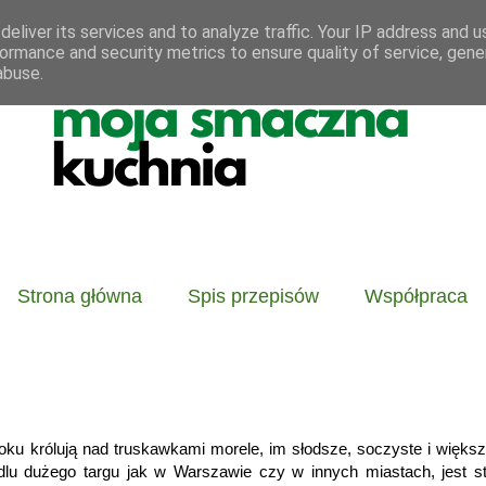
eliver its services and to analyze traffic. Your IP address and 
ormance and security metrics to ensure quality of service, gen
abuse.
Strona główna
Spis przepisów
Współpraca
ku królują nad truskawkami morele, im słodsze, soczyste i większ
dlu dużego targu jak w Warszawie czy w innych miastach, jest st