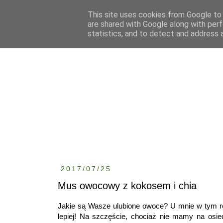
This site uses cookies from Google to d
are shared with Google along with perf
statistics, and to detect and address 
2017/07/25
Mus owocowy z kokosem i chia
Jakie są Wasze ulubione owoce? U mnie w tym ro
lepiej! Na szczęście, chociaż nie mamy na osie