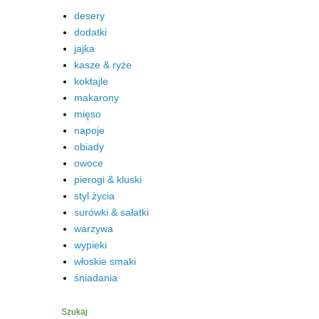
desery
dodatki
jajka
kasze & ryże
koktajle
makarony
mięso
napoje
obiady
owoce
pierogi & kluski
styl życia
surówki & sałatki
warzywa
wypieki
włoskie smaki
śniadania
Szukaj