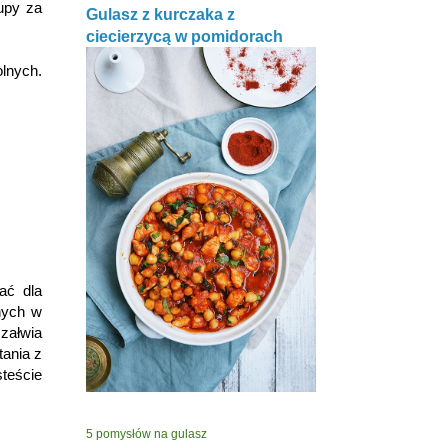
upy za
Gulasz z kurczaka z
ciecierzycą w pomidorach
lnych.
ać dla
nych w
załwia
ania z
teście
5 pomysłów na gulasz