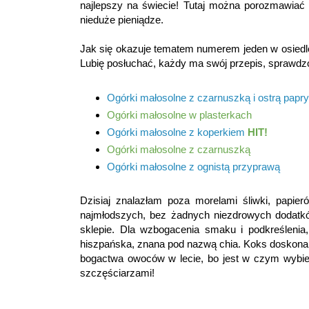
najlepszy na świecie! Tutaj można porozmawiać 
nieduże pieniądze.
Jak się okazuje tematem numerem jeden w osiedl
Lubię posłuchać, każdy ma swój przepis, sprawdz
Ogórki małosolne z czarnuszką i ostrą papr
Ogórki małosolne w plasterkach
Ogórki małosolne z koperkiem
HIT!
Ogórki małosolne z czarnuszką
Ogórki małosolne z ognistą przyprawą
Dzisiaj znalazłam poza morelami śliwki, papie
najmłodszych, bez żadnych niezdrowych dodatk
sklepie. Dla wzbogacenia smaku i podkreślenia, 
hiszpańska, znana pod nazwą
chia
. Koks doskona
bogactwa owoców w lecie, bo jest w czym wybiera
szczęściarzami!