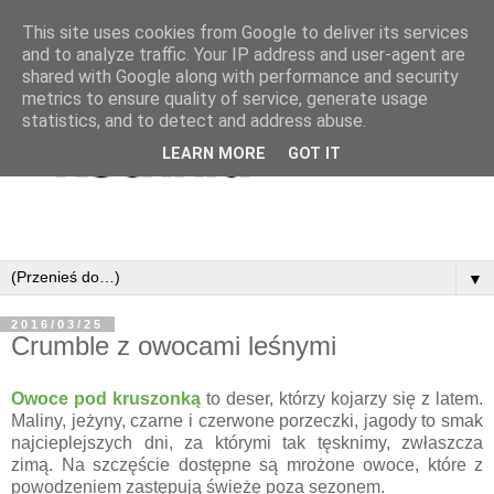
This site uses cookies from Google to deliver its services
and to analyze traffic. Your IP address and user-agent are
shared with Google along with performance and security
metrics to ensure quality of service, generate usage
statistics, and to detect and address abuse.
LEARN MORE
GOT IT
▼
2016/03/25
Crumble z owocami leśnymi
Owoce pod kruszonką
to deser, którzy kojarzy się z latem.
Maliny, jeżyny, czarne i czerwone porzeczki, jagody to smak
najcieplejszych dni, za którymi tak tęsknimy, zwłaszcza
zimą. Na szczęście dostępne są mrożone owoce, które z
powodzeniem zastępują świeże poza sezonem.