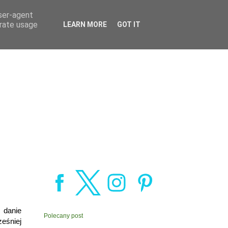
user-agent
erate usage
LEARN MORE
GOT IT
 danie
Polecany post
eśniej