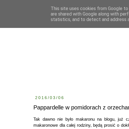
This site uses cookies from Google to d
are shared with Google along with perf
statistics, and to detect and address 
2016/03/06
Pappardelle w pomidorach z orzecha
Tak dawno nie było makaronu na blogu, już cz
makaronowe dla całej rodziny, będą prosić o do