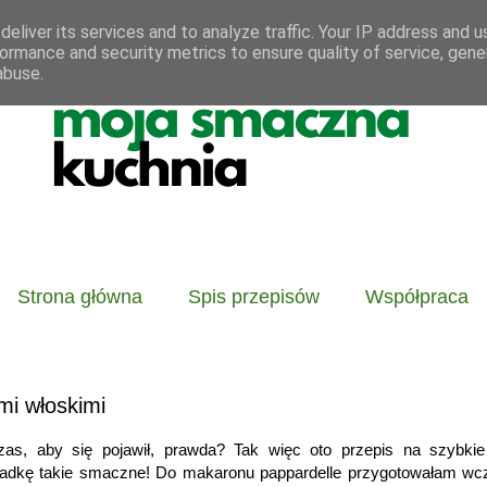
eliver its services and to analyze traffic. Your IP address and 
ormance and security metrics to ensure quality of service, gen
abuse.
Strona główna
Spis przepisów
Współpraca
mi włoskimi
as, aby się pojawił, prawda? Tak więc oto przepis na szybkie
kładkę takie smaczne! Do makaronu pappardelle przygotowałam wcz