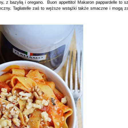
ny, z bazylią i oregano. Buon appettito! Makaron pappardelle to s
eczny. Tagliatelle zaś to węższe wstążki także smaczne i mogą za