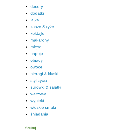
desery
dodatki
jajka
kasze & ryże
koktajle
makarony
mięso
napoje
obiady
owoce
pierogi & kluski
styl życia
surówki & sałatki
warzywa
wypieki
włoskie smaki
śniadania
Szukaj