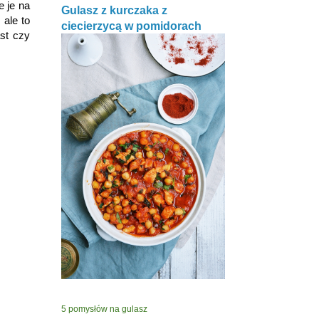
 je na
Gulasz z kurczaka z
 ale to
ciecierzycą w pomidorach
st czy
5 pomysłów na gulasz