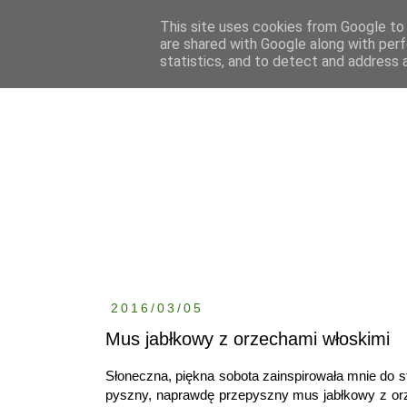
This site uses cookies from Google to d
are shared with Google along with perf
statistics, and to detect and address 
2016/03/05
Mus jabłkowy z orzechami włoskimi
Słoneczna, piękna sobota zainspirowała mnie do st
pyszny, naprawdę przepyszny mus jabłkowy z orz