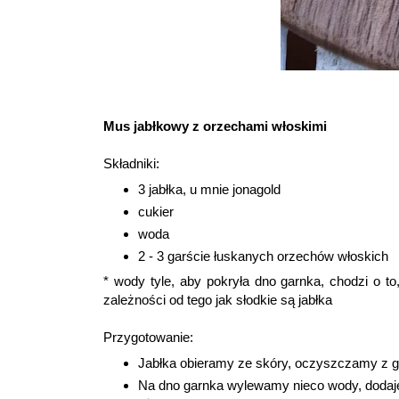
Mus jabłkowy z orzechami włoskimi
Składniki:
3 jabłka, u mnie jonagold
cukier
woda
2 - 3 garście łuskanych orzechów włoskich
* wody tyle, aby pokryła dno garnka, chodzi o to,
zależności od tego jak słodkie są jabłka
Przygotowanie:
Jabłka obieramy ze skóry, oczyszczamy z gn
Na dno garnka wylewamy nieco wody, dodaje