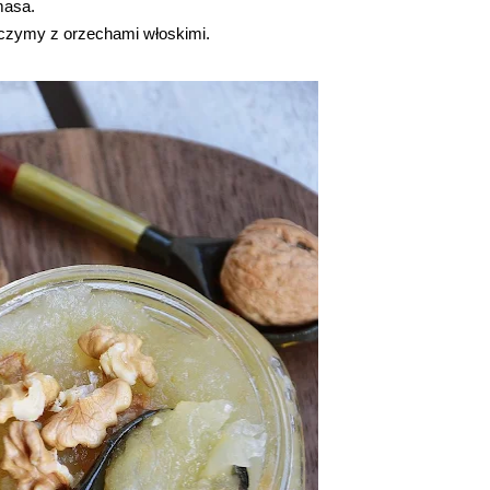
masa.
ączymy z orzechami włoskimi.