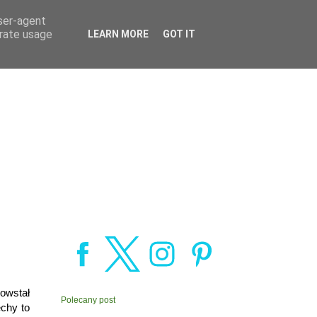
user-agent
erate usage
LEARN MORE
GOT IT
Powstał
Polecany post
chy to