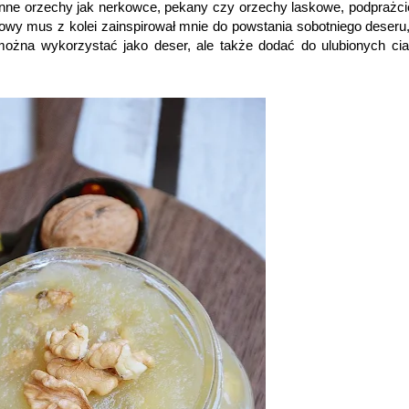
nne orzechy jak nerkowce, pekany czy orzechy laskowe, podprażcie
kowy mus z kolei zainspirował mnie do powstania sobotniego deseru,
ożna wykorzystać jako deser, ale także dodać do ulubionych cia