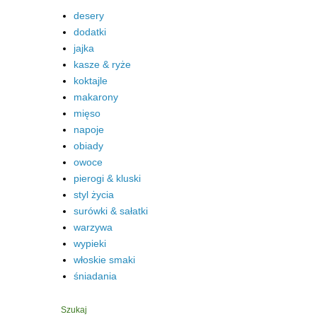
desery
dodatki
jajka
kasze & ryże
koktajle
makarony
mięso
napoje
obiady
owoce
pierogi & kluski
styl życia
surówki & sałatki
warzywa
wypieki
włoskie smaki
śniadania
Szukaj