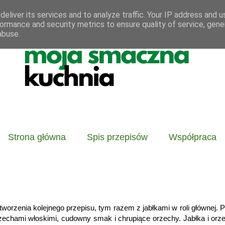
eliver its services and to analyze traffic. Your IP address and 
ormance and security metrics to ensure quality of service, gen
abuse.
Strona główna
Spis przepisów
Współpraca
worzenia kolejnego przepisu, tym razem z jabłkami w roli głównej. 
echami włoskimi, cudowny smak i chrupiące orzechy. Jabłka i orze