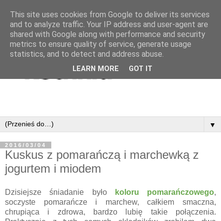
This site uses cookies from Google to deliver its services
and to analyze traffic. Your IP address and user-agent are
shared with Google along with performance and security
metrics to ensure quality of service, generate usage
statistics, and to detect and address abuse.
LEARN MORE
GOT IT
▼
2016/03/04
Kuskus z pomarańczą i marchewką z
jogurtem i miodem
Dzisiejsze śniadanie było
koloru pomarańczowego
,
soczyste pomarańcze i marchew, całkiem smaczna,
chrupiąca i zdrowa, bardzo lubię takie połączenia.