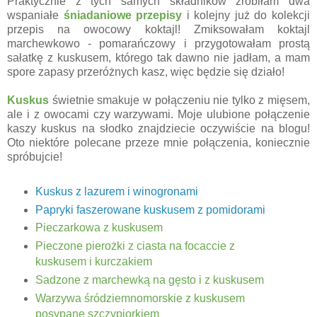
Praktycznie z tych samych składników zrobiłam dwa
wspaniałe
śniadaniowe przepisy
i kolejny już do kolekcji
przepis na owocowy koktajl! Zmiksowałam koktajl
marchewkowo - pomarańczowy i przygotowałam prostą
sałatkę z kuskusem, którego tak dawno nie jadłam, a mam
spore zapasy przeróżnych kasz, więc będzie się działo!
Kuskus
świetnie smakuje w połączeniu nie tylko z mięsem,
ale i z owocami czy warzywami. Moje ulubione połączenie
kaszy kuskus na słodko znajdziecie oczywiście na blogu!
Oto niektóre polecane przeze mnie połączenia, koniecznie
spróbujcie!
Kuskus z lazurem i winogronami
Papryki faszerowane kuskusem z pomidorami
Pieczarkowa z kuskusem
Pieczone pierożki z ciasta na focaccie z
kuskusem i kurczakiem
Sadzone z marchewką na gęsto i z kuskusem
Warzywa śródziemnomorskie z kuskusem
posypane szczypiorkiem