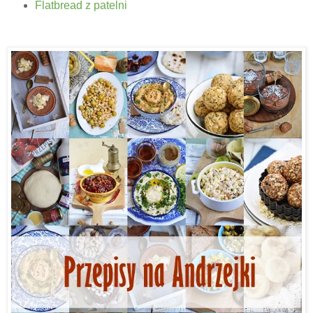
Flatbread z patelni