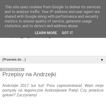
This site uses cookies from Google to deliver its services
and to analyze traffic. Your IP address and user-agent are
shared with Google along with performance and security
metrics to ensure quality of service, generate usage
statistics, and to detect and address abuse.
LEARN MORE
GOT IT
▼
2017/11/26
Przepisy na Andrzejki
Andrzejki 2017 tuż tuż! Pora zaprezentować Wam moje
pomysły na tegoroczne Andrzejkowe Party! Czy jesteście
gotowi? Zaczynamy!