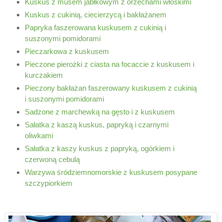
Kuskus z musem jabłkowym z orzechami włoskimi
Kuskus z cukinią, ciecierzycą i bakłażanem
Papryka faszerowana kuskusem z cukinią i
suszonymi pomidorami
Pieczarkowa z kuskusem
Pieczone pierożki z ciasta na focaccie z kuskusem i
kurczakiem
Pieczony bakłażan faszerowany kuskusem z cukinią
i suszonymi pomidorami
Sadzone z marchewką na gęsto i z kuskusem
Sałatka z kaszą kuskus, papryką i czarnymi
oliwkami
Sałatka z kaszy kuskus z papryką, ogórkiem i
czerwoną cebulą
Warzywa śródziemnomorskie z kuskusem posypane
szczypiorkiem