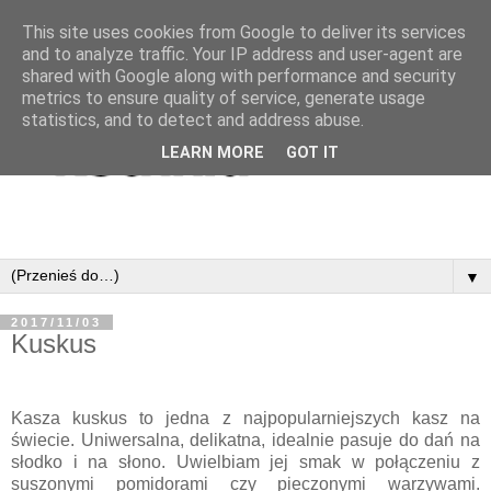
This site uses cookies from Google to deliver its services
and to analyze traffic. Your IP address and user-agent are
shared with Google along with performance and security
metrics to ensure quality of service, generate usage
statistics, and to detect and address abuse.
LEARN MORE
GOT IT
▼
2017/11/03
Kuskus
Kasza kuskus to jedna z najpopularniejszych kasz na
świecie. Uniwersalna, delikatna, idealnie pasuje do dań na
słodko i na słono. Uwielbiam jej smak w połączeniu z
suszonymi pomidorami czy pieczonymi warzywami.