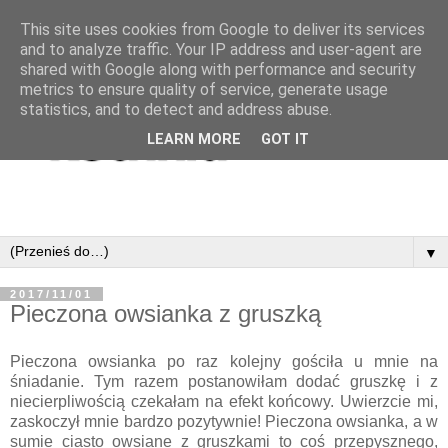
This site uses cookies from Google to deliver its services
and to analyze traffic. Your IP address and user-agent are
shared with Google along with performance and security
metrics to ensure quality of service, generate usage
statistics, and to detect and address abuse.
LEARN MORE
GOT IT
▼
2017/11/01
Pieczona owsianka z gruszką
Pieczona owsianka po raz kolejny gościła u mnie na
śniadanie. Tym razem postanowiłam dodać gruszkę i z
niecierpliwością czekałam na efekt końcowy. Uwierzcie mi,
zaskoczył mnie bardzo pozytywnie! Pieczona owsianka, a w
sumie ciasto owsiane z gruszkami to coś przepysznego,