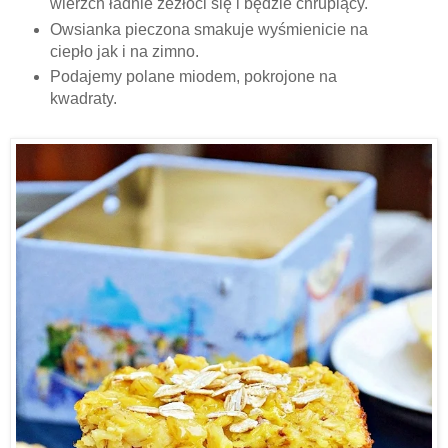
wierzch ładnie zezłoci się i będzie chrupiący.
Owsianka pieczona smakuje wyśmienicie na
ciepło jak i na zimno.
Podajemy polane miodem, pokrojone na
kwadraty.