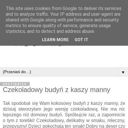
This site uses cookies from Google to deliver its services
and to analyze traffic. Your IP address and user-agent are
shared with Google along with performance and security
metrics to ensure quality of service, generate usage
statistics, and to detect and address abuse.
LEARN MORE
GOT IT
▼
2017/04/14
Czekoladowy budyń z kaszy manny
Tak spodobał się Wam kokosowy budyń z kaszy manny, że
dzisiaj stworzyłam jego wersję czekoladową. Nie ma nic
lepszego niż domowy budyń. Spróbujcie raz, a zapomnicie
o tym z torebki! Czekoladowy, delikatny w smaku, mleczny,
przepyszny! Dzieci pokochają ten smak! Dobry na deser czy