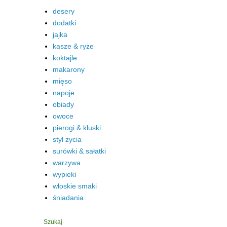
desery
dodatki
jajka
kasze & ryże
koktajle
makarony
mięso
napoje
obiady
owoce
pierogi & kluski
styl życia
surówki & sałatki
warzywa
wypieki
włoskie smaki
śniadania
Szukaj