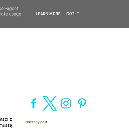
user-agent
erate usage
LEARN MORE
GOT IT
asto z
Polecany post
 muszą