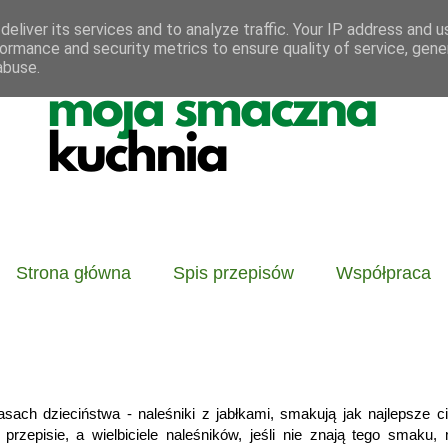
eliver its services and to analyze traffic. Your IP address and 
ormance and security metrics to ensure quality of service, gen
abuse.
Strona główna
Spis przepisów
Współpraca
ach dzieciństwa - naleśniki z jabłkami, smakują jak najlepsze ci
przepisie, a wielbiciele naleśników, jeśli nie znają tego smaku,