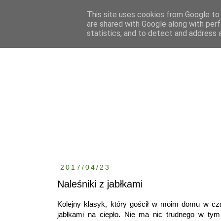
This site uses cookies from Google to d
are shared with Google along with perf
statistics, and to detect and address 
2017/04/23
Naleśniki z jabłkami
Kolejny klasyk, który gościł w moim domu w czas
jabłkami na ciepło. Nie ma nic trudnego w tym 