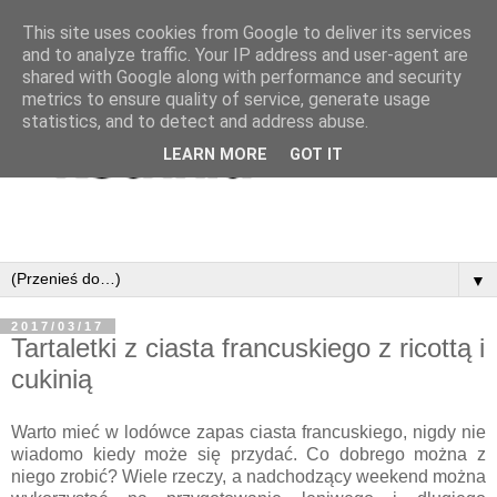
This site uses cookies from Google to deliver its services
and to analyze traffic. Your IP address and user-agent are
shared with Google along with performance and security
metrics to ensure quality of service, generate usage
statistics, and to detect and address abuse.
LEARN MORE
GOT IT
▼
2017/03/17
Tartaletki z ciasta francuskiego z ricottą i
cukinią
Warto mieć w lodówce zapas ciasta francuskiego, nigdy nie
wiadomo kiedy może się przydać. Co dobrego można z
niego zrobić? Wiele rzeczy, a nadchodzący weekend można