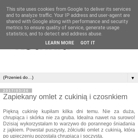
This site uses cookies from Google to deliver its services
and to analyze traffic. Your IP address and user-agent are
shared with Google along with performance and security
metrics to ensure quality of service, generate usage
statistics, and to detect and address abuse.
LEARN MORE
GOT IT
▼
2017/03/26
Zapiekany omlet z cukinią i czosnkiem
Piękną cukinię kupiłam kilka dni temu. Nie za duża,
chrupiąca i skórka nie za gruba. Idealna nawet na surowo!
Dzisiaj wykorzystałam to warzywo do porannego śniadania
z jajkiem. Powstał puszysty, żółciutki omlet z cukinią, która
po upieczeniu pozostała chrupiąca i soczysta.