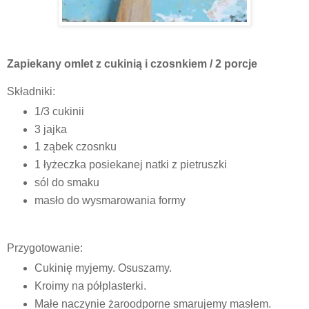
Zapiekany omlet z cukinią i czosnkiem / 2 porcje
Składniki:
1/3 cukinii
3 jajka
1 ząbek czosnku
1 łyżeczka posiekanej natki z pietruszki
sól do smaku
masło do wysmarowania formy
Przygotowanie:
Cukinię myjemy. Osuszamy.
Kroimy na półplasterki.
Małe naczynie żaroodporne smarujemy masłem.