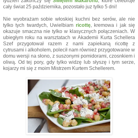
tydzień zakończy się
Świętem Makaronu
, które celebruje
cały świat 25 października, pozostało juz tylko 5 dni!
Nie wyobrażam sobie włoskiej kuchni bez serów, ale nie
tylko tych twardych, Uwielbiam
ricottę
, kremowa i jak się
okazuje smaczna nie tylko w klasycznych połączeniach. W
ubiegłym roku na warsztatach w Akademii Kurta Schellera
Szef przygotował razem z nami zapiekaną ricottę z
cytrusami i alkoholem, polecił nam również przygotowanie w
domu wersji na słono, z suszonymi pomidorami, czosnkiem i
oliwą. Od tej pory, gdy tylko widzę lub słyszę i tym serze,
kojarzy mi się z moim Mistrzem Kurtem Schellerem.