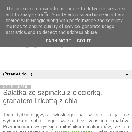
This site uses cookies from Google to deliver its services
and to analyze traffic. Your IP address and user-agent are
shared with Google along with performance and security
metrics to ensure quality of service, generate usage
statistics, and to detect and address abuse.
LEARN MORE
GOT IT
▼
2015/10/20
Sałatka ze szpinaku z cieciorką,
granatem i ricottą z chia
Trwa tydzień języka włoskiego na świecie, a ja nie
wyborażam sobie tego święta bez włoskich smaków.
Przypominam wszystkich miłośnikom makaronów, że ten