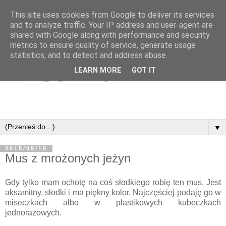
This site uses cookies from Google to deliver its services
and to analyze traffic. Your IP address and user-agent are
shared with Google along with performance and security
metrics to ensure quality of service, generate usage
statistics, and to detect and address abuse.
LEARN MORE
GOT IT
▼
2015/09/15
Mus z mrożonych jeżyn
Gdy tylko mam ochotę na coś słodkiego robię ten mus. Jest
aksamitny, słodki i ma piękny kolor. Najczęściej podaję go w
miseczkach albo w plastikowych kubeczkach
jednorazowych.