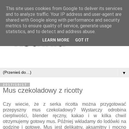
This site uses cookies from Google to deliver its services
and to analyze traffic. Your IP address and user-agent are
shared with Google along with performance and security
metrics to ensure quality of service, generate usage
statistics, and to detect and address abuse.
LEARN MORE
GOT IT
▼
2017/10/17
Mus czekoladowy z ricotty
Czy wiecie, że z serka ricotta można przygotować
przepyszny mus czekoladowy? Wystarczy odrobina
cierpliwości, blender ręczny, kakao i w kilka chwil
otrzymujemy gotowy mus. Później wkładamy do lodówki na
godzinę i gotowe. Mus jest delikatny, aksamitny i mocno