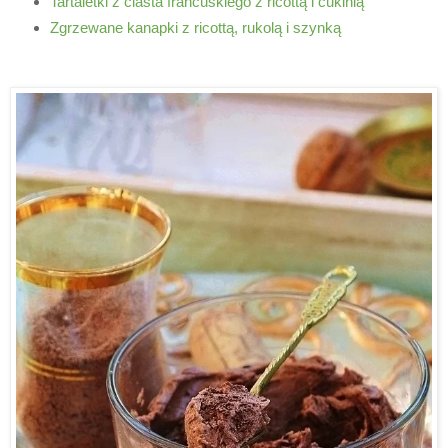
Tartaletki z ciasta francuskiego z ricottą i cukinią
Zgrzewane kanapki z ricottą, rukolą i szynką