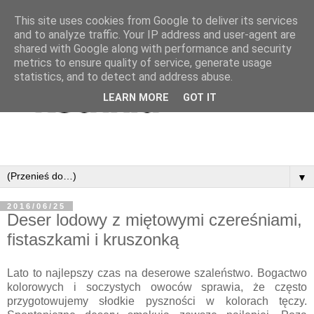
This site uses cookies from Google to deliver its services
and to analyze traffic. Your IP address and user-agent are
shared with Google along with performance and security
metrics to ensure quality of service, generate usage
statistics, and to detect and address abuse.
LEARN MORE
GOT IT
▼
2016/06/25
Deser lodowy z miętowymi czereśniami,
fistaszkami i kruszonką
Lato to najlepszy czas na deserowe szaleństwo. Bogactwo
kolorowych i soczystych owoców sprawia, że często
przygotowujemy słodkie pyszności w kolorach tęczy.