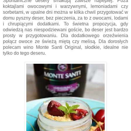
Spontaniczne desery smakują zawsze najlepiej. Poza
koktajlami owocowymi i warzywnymi, lemoniadami czy
sorbetami, w upalne dni można w kilka chwil przygotować w
domu pyszny deser, bez pieczenia, za to z owocami, lodami
i chrupiącymi dodatkami. To świetna propozycja, gdy
odwiedzą nas niespodziewani goście, bo deser jest bardzo
prosty w przygotowaniu. Dla dodatkowego orzeźwienia
połącz owoce ze świeżą miętą czy melisą. Dla dorosłych
polecam wino Monte Santi Original, słodkie, idealne nie
tylko do tego deseru.