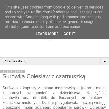
This site uses cookies from Google to deliver its services
and to analyze traffic. Your IP address and user-agent are
shared with Google along with performance and security
metrics to ensure quality of service, generate usage
statistics, and to detect and address abuse.
LEARN MORE
GOT IT
▼
2017/01/06
Surówka Coleslaw z czarnuszką
Surówka z kapusty z potartą marchewką to jedno z moich
kulinarnych wspomnień z dzieciństwa. Najczęściej
stanowiła ona dodatek do tłuczonych ziemniaków i
kotlecików mielonych. Dzisiaj przygotowałam swoją wersję,
ulepszonej moim zdaniem, popularnej surówki Coleslaw.