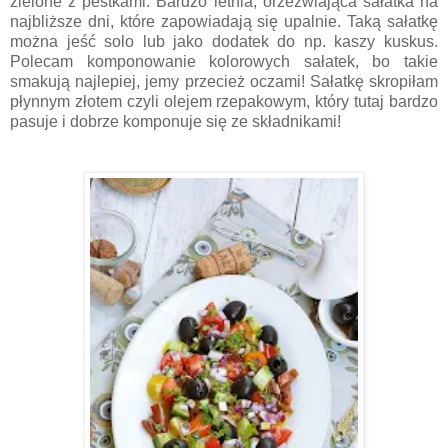
zielone z pestkami. Bardzo letnia, orzeźwiająca sałatka na
najbliższe dni, które zapowiadają się upalnie. Taką sałatkę
można jeść solo lub jako dodatek do np. kaszy kuskus.
Polecam komponowanie kolorowych sałatek, bo takie
smakują najlepiej, jemy przecież oczami! Sałatkę skropiłam
płynnym złotem czyli olejem rzepakowym, który tutaj bardzo
pasuje i dobrze komponuje się ze składnikami!