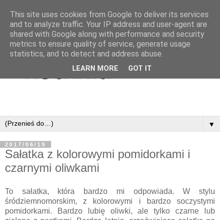
This site uses cookies from Google to deliver its services
and to analyze traffic. Your IP address and user-agent are
shared with Google along with performance and security
metrics to ensure quality of service, generate usage
statistics, and to detect and address abuse.
LEARN MORE
GOT IT
▼
2017/06/19
Sałatka z kolorowymi pomidorkami i
czarnymi oliwkami
To sałatka, która bardzo mi odpowiada. W stylu
śródziemnomorskim, z kolorowymi i bardzo soczystymi
pomidorkami. Bardzo lubię oliwki, ale tylko czarne lub