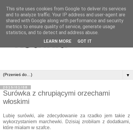
This site uses cookies from Google to deliver its services
and to analyze traffic. Your IP address and user-agent are
shared with Google along with performance and security
metrics to ensure quality of service, generate usage
statistics, and to detect and address abuse.
LEARN MORE
GOT IT
▼
2015/01/08
Surówka z chrupiącymi orzechami
włoskimi
Lubię surówki, ale zdecydowanie za rzadko jem takie z
wykorzystaniem marchewki. Dzisiaj zrobiłam z dodatkami,
które miałam w szafce.