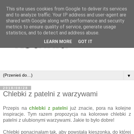
This site uses cookies from Google to deliver its services
and to analyze traffic. Your IP address and user-agent are
shared with Google along with performance and security
metrics to ensure quality of service, generate usage
statistics, and to detect and address abuse.
LEARN MORE
GOT IT
▼
2018/08/28
Chlebki z patelni z warzywami
Przepis na
chlebki z patelni
już znacie, pora na kolejne
inspiracje. Tym razem propozycja na kolorowe chlebki z
patelni z ulubionymi warzywami. Jakie to było dobre!
Chlebki ponacinałam tak, aby powstała kieszonka, do której