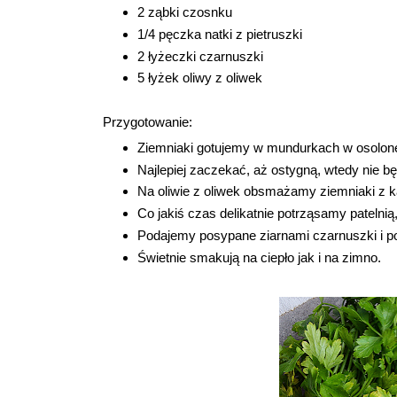
2 ząbki czosnku
1/4 pęczka natki z pietruszki
2 łyżeczki czarnuszki
5 łyżek oliwy z oliwek
Przygotowanie:
Ziemniaki gotujemy w mundurkach w osolon
Najlepiej zaczekać, aż ostygną, wtedy nie będ
Na oliwie z oliwek obsmażamy ziemniaki z k
Co jakiś czas delikatnie potrząsamy patelnią
Podajemy posypane ziarnami czarnuszki i po
Świetnie smakują na ciepło jak i na zimno.