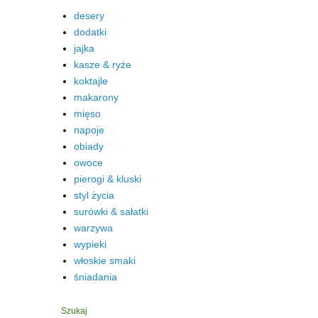
desery
dodatki
jajka
kasze & ryże
koktajle
makarony
mięso
napoje
obiady
owoce
pierogi & kluski
styl życia
surówki & sałatki
warzywa
wypieki
włoskie smaki
śniadania
Szukaj