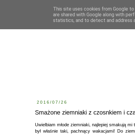
This site uses cookies from Google to d
are shared with Google along with perf
statistics, and to detect and address 
2016/07/26
Smażone ziemniaki z czosnkiem i cz
Uwielbiam młode ziemniaki, najlepiej smakują mi 
był właśnie taki, pachnący wakacjami! Do ziem