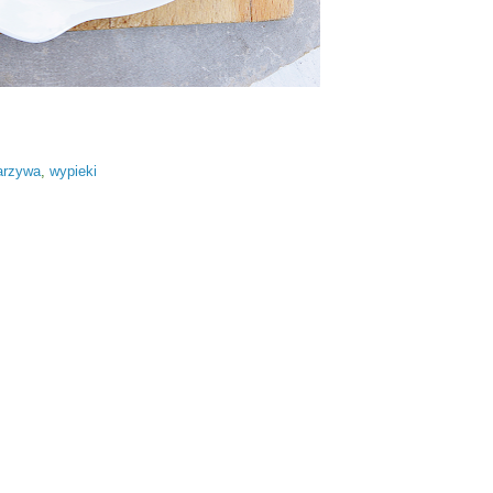
arzywa
,
wypieki