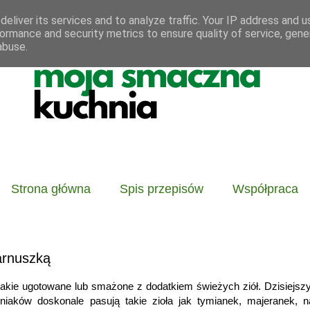
eliver its services and to analyze traffic. Your IP address and 
ormance and security metrics to ensure quality of service, gen
abuse.
Strona główna
Spis przepisów
Współpraca
arnuszką
takie ugotowane lub smażone z dodatkiem świeżych ziół. Dzisiejsz
niaków doskonale pasują takie zioła jak tymianek, majeranek, n