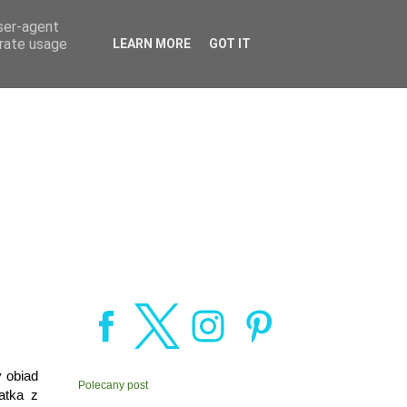
user-agent
erate usage
LEARN MORE
GOT IT
y obiad
Polecany post
atka z