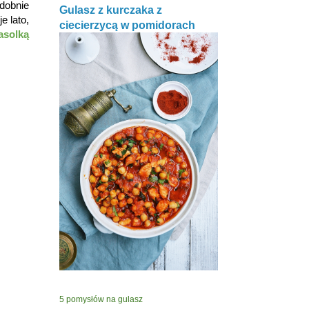
odobnie
Gulasz z kurczaka z
e lato,
ciecierzycą w pomidorach
asolką
5 pomysłów na gulasz