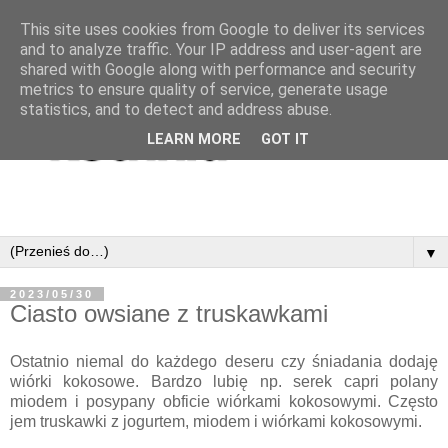
This site uses cookies from Google to deliver its services
and to analyze traffic. Your IP address and user-agent are
shared with Google along with performance and security
metrics to ensure quality of service, generate usage
statistics, and to detect and address abuse.
LEARN MORE
GOT IT
▼
2023/05/30
Ciasto owsiane z truskawkami
Ostatnio niemal do każdego deseru czy śniadania dodaję
wiórki kokosowe. Bardzo lubię np. serek capri polany
miodem i posypany obficie wiórkami kokosowymi. Często
jem truskawki z jogurtem, miodem i wiórkami kokosowymi.