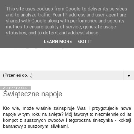
This site uses cookies from Google to deliver its services
and to analyze traffic. Your IP address and user-agent are
shared with Google along with performance and security
metrics to ensure quality of service, generate usage
statistics, and to detect and address abuse.
LEARN MORE
GOT IT
▼
2017/12/10
Świąteczne napoje
Kto wie, może właśnie zainspiruje Was i przygotujecie nowe
napoje w tym roku na święta? Mój faworyt to niezmiennie od lat
kompot z suszonych owoców i tegoroczna śnieżynka - koktajl
bananowy z suszonymi śliwkami.