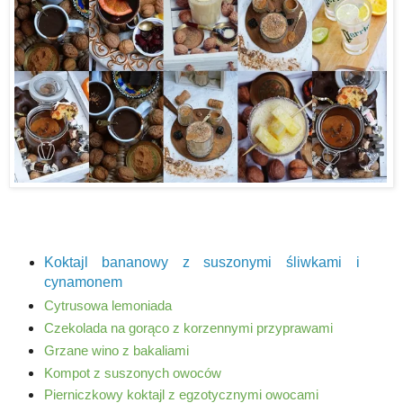
Koktajl bananowy z suszonymi śliwkami i
cynamonem
Cytrusowa lemoniada
Czekolada na gorąco z korzennymi przyprawami
Grzane wino z bakaliami
Kompot z suszonych owoców
Pierniczkowy koktajl z egzotycznymi owocami