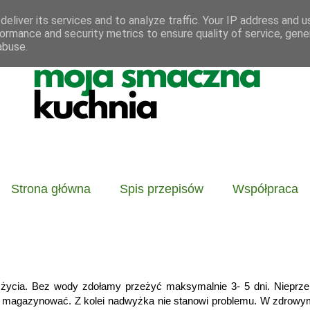
eliver its services and to analyze traffic. Your IP address and 
ormance and security metrics to ensure quality of service, gen
abuse.
Strona główna
Spis przepisów
Współpraca
do życia. Bez wody zdołamy przeżyć maksymalnie 3- 5 dni. Nieprze
ej magazynować. Z kolei nadwyżka nie stanowi problemu. W zdrowym