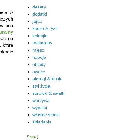
desery
ieta w
dodatki
wieżych
jajka
owi ona
kasze & ryże
uralny
koktajle
ywa na
makarony
, które
mięso
fercie
napoje
obiady
owoce
pierogi & kluski
styl życia
surówki & sałatki
warzywa
wypieki
włoskie smaki
śniadania
Szukaj