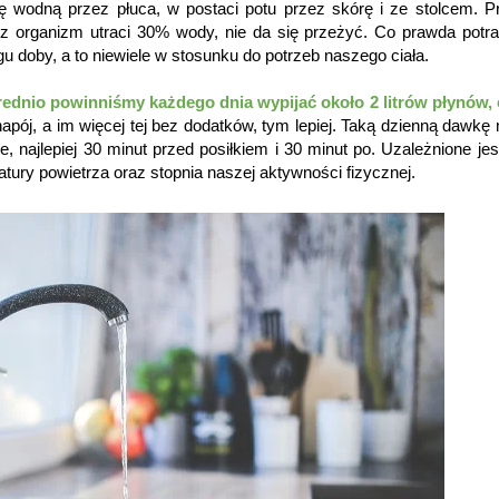
wodną przez płuca, w postaci potu przez skórę i ze stolcem. P
 organizm utraci 30% wody, nie da się przeżyć. Co prawda potra
u doby, a to niewiele w stosunku do potrzeb naszego ciała.
rednio powinniśmy każdego dnia wypijać około 2 litrów płynów, c
 napój, a im więcej tej bez dodatków, tym lepiej. Taką dzienną dawk
, najlepiej 30 minut przed posiłkiem i 30 minut po. Uzależnione jes
ury powietrza oraz stopnia naszej aktywności fizycznej.