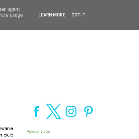
user-agent
erate usage
LEARN MORE
GOT IT
rwanie
Polecany post
 ciele