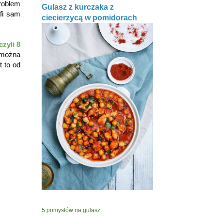
roblem
Gulasz z kurczaka z
fi sam
ciecierzycą w pomidorach
zyli 8
ę można
t to od
5 pomysłów na gulasz