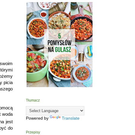
 swoim
tórymi
możemy
y picia
naszego
Tłumacz
pomocą
st woda
Powered by
Translate
a jest
być do
Przepisy