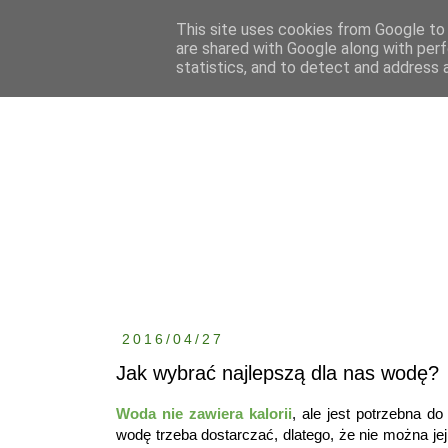
This site uses cookies from Google to d
are shared with Google along with perf
statistics, and to detect and address 
2016/04/27
Jak wybrać najlepszą dla nas wodę?
Woda nie zawiera kalorii
, ale jest potrzebna 
wodę trzeba dostarczać, dlatego, że nie można j