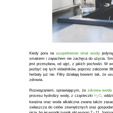
Kiedy pora na
uzupełnienie strat wody
jedyną
smakiem i zapachem nie zachęca do użycia. Smak
jest przesyłana, od ujęć, z jakich pochodzi. W 
pozbyć się tych składników, poprzez założenie fi
herbaty już nie. Filtry działają bowiem tak, że 
zdrowia.
Rozwiązaniem, sprawiającym, że
zdrowa woda 
procesu hydrolizy wody, z cząsteczki
H
O
, oddz
2
kwaśna oraz woda alkaliczna zwana także zasad
zwłaszcza do celów zewnętrznych oraz gospoda
picia, bo jej współczynnik pH wynosi 7 - 11. Joni