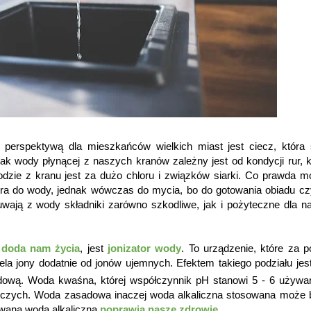
 perspektywą dla mieszkańców wielkich miast jest ciecz, która
 wody płynącej z naszych kranów zależny jest od kondycji rur, k
wodzie z kranu jest za dużo chloru i związków siarki. Co prawda 
ltra do wody, jednak wówczas do mycia, bo do gotowania obiadu cz
usuwają z wody składniki zarówno szkodliwe, jak i pożyteczne dla 
doda nam życia
, jest
jonizator wody
. To urządzenie, które za 
iela jony dodatnie od jonów ujemnych. Efektem takiego podziału je
ową. Woda kwaśna, której współczynnik pH stanowi 5 - 6 używan
rczych. Woda zasadowa inaczej woda alkaliczna stosowana może 
zowana woda alkaliczna
poprawia nasze zdrowie
.