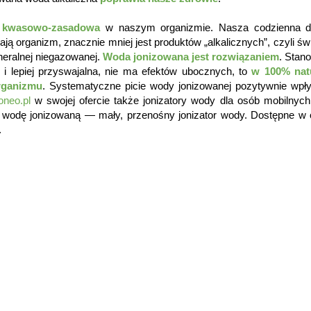
a kwasowo-zasadowa
w naszym organizmie. Nasza codzienna d
ją organizm, znacznie mniej jest produktów „alkalicznych”, czyli ś
eralnej niegazowanej.
Woda jonizowana jest rozwiązaniem
. Stan
 i lepiej przyswajalna, nie ma efektów ubocznych, to
w 100% nat
rganizmu
. Systematyczne picie wody jonizowanej pozytywnie wpł
neo.pl
w swojej ofercie także jonizatory wody dla osób mobilnych
 wodę jonizowaną — mały, przenośny jonizator wody. Dostępne w o
.