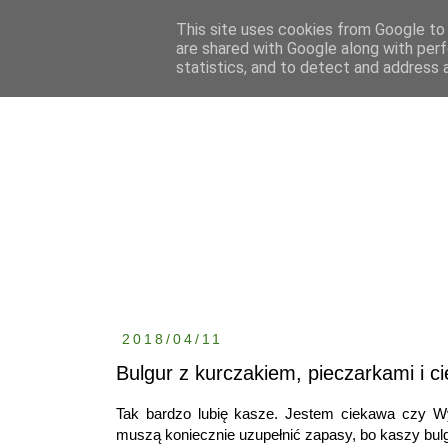
This site uses cookies from Google to d
are shared with Google along with perf
statistics, and to detect and address 
2018/04/11
Bulgur z kurczakiem, pieczarkami i 
Tak bardzo lubię kasze. Jestem ciekawa czy Wy
muszą koniecznie uzupełnić zapasy, bo kaszy bulg