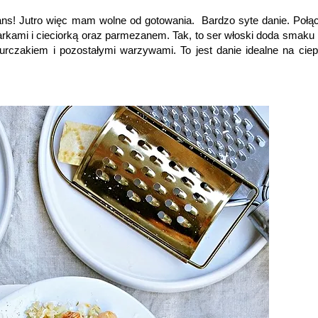
ans! Jutro więc mam wolne od gotowania. Bardzo syte danie. Połą
arkami i cieciorką oraz parmezanem. Tak, to ser włoski doda smaku
urczakiem i pozostałymi warzywami. To jest danie idealne na ciep