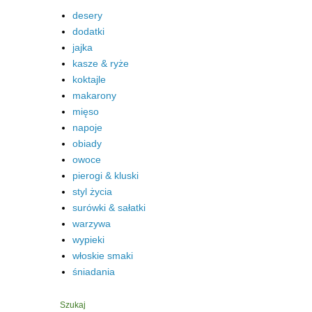
desery
dodatki
jajka
kasze & ryże
koktajle
makarony
mięso
napoje
obiady
owoce
pierogi & kluski
styl życia
surówki & sałatki
warzywa
wypieki
włoskie smaki
śniadania
Szukaj