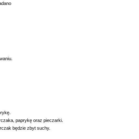
padano
waniu.
rykę.
czaka, paprykę oraz pieczarki.
rczak będzie zbyt suchy.