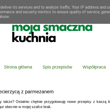
eliver its services and to analyze traffic. Your IP address and 
ormance and security metrics to ensure quality of service, gen
abuse.
Strona główna
Spis przepisów
Współpraca
ciecierzycą z parmezanem
 także? Ostatnio chętnie przygotowuję nowe przepisy z kaszą bu
ur obecnie w mojej szafce brak.