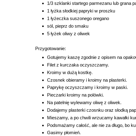
1/3 szklanki startego parmezanu lub grana 
1 łyżka słodkiej papryki w proszku
1 łyżeczka suszonego oregano
sól, pieprz do smaku
5 łyżek oliwy z oliwek
Przygotowanie:
Gotujemy kaszę zgodnie z opisem na opako
Filet z kurczaka oczyszczamy.
Kroimy w dużą kostkę.
Czosnek obieramy i kroimy na plasterki.
Paprykę oczyszczamy i kroimy w paski.
Pieczarki kroimy na polówki.
Na patelnię wylewamy oliwę z oliwek.
Dodajemy plasterki czosnku oraz słodką pap
Mieszamy, a po chwili wrzucamy kawałki kur
Podsmażamy całość, ale nie za długo, bo ku
Gasimy płomień.