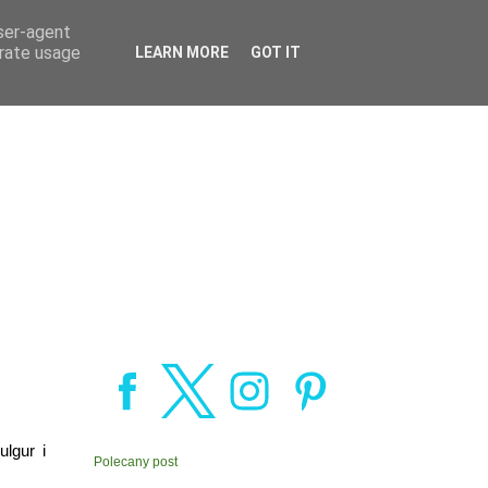
user-agent
erate usage
LEARN MORE
GOT IT
lgur i
Polecany post