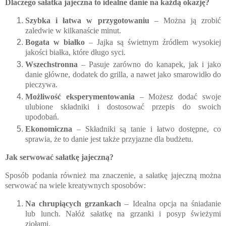
Dlaczego sałatka jajeczna to idealne danie na każdą okazję?
Szybka i łatwa w przygotowaniu
– Można ją zrobić
zaledwie w kilkanaście minut.
Bogata w białko
– Jajka są świetnym źródłem wysokiej
jakości białka, które długo syci.
Wszechstronna
– Pasuje zarówno do kanapek, jak i jako
danie główne, dodatek do grilla, a nawet jako smarowidło do
pieczywa.
Możliwość eksperymentowania
– Możesz dodać swoje
ulubione składniki i dostosować przepis do swoich
upodobań.
Ekonomiczna
– Składniki są tanie i łatwo dostępne, co
sprawia, że to danie jest także przyjazne dla budżetu.
Jak serwować sałatkę jajeczną?
Sposób podania również ma znaczenie, a sałatkę jajeczną można
serwować na wiele kreatywnych sposobów:
Na chrupiących grzankach
– Idealna opcja na śniadanie
lub lunch. Nałóż sałatkę na grzanki i posyp świeżymi
ziołami.