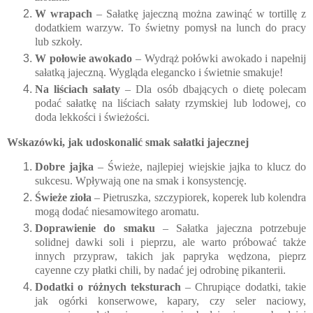
W wrapach
– Sałatkę jajeczną można zawinąć w tortillę z
dodatkiem warzyw. To świetny pomysł na lunch do pracy
lub szkoły.
W połowie awokado
– Wydrąż połówki awokado i napełnij
sałatką jajeczną. Wygląda elegancko i świetnie smakuje!
Na liściach sałaty
– Dla osób dbających o dietę polecam
podać sałatkę na liściach sałaty rzymskiej lub lodowej, co
doda lekkości i świeżości.
Wskazówki, jak udoskonalić smak sałatki jajecznej
Dobre jajka
– Świeże, najlepiej wiejskie jajka to klucz do
sukcesu. Wpływają one na smak i konsystencję.
Świeże zioła
– Pietruszka, szczypiorek, koperek lub kolendra
mogą dodać niesamowitego aromatu.
Doprawienie do smaku
– Sałatka jajeczna potrzebuje
solidnej dawki soli i pieprzu, ale warto próbować także
innych przypraw, takich jak papryka wędzona, pieprz
cayenne czy płatki chili, by nadać jej odrobinę pikanterii.
Dodatki o różnych teksturach
– Chrupiące dodatki, takie
jak ogórki konserwowe, kapary, czy seler naciowy,