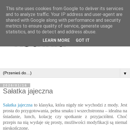
This site uses cookies from Google to deliver its services
and to analyze traffic. Your IP address and user-agent are
shared with Google along with performance and security
metrics to ensure quality of service, generate usage
statistics, and to detect and address abuse.
LEARN MORE
GOT IT
▼
2026/01/16
Sałatka jajeczna
Sałatka jajeczna
to klasyka, która nigdy nie wychodzi z mody. Jest
prosta do przygotowania, pełna smaku i wszechstronna – idealna na
śniadanie, lunch, kolację czy spotkanie z przyjaciółmi. Choć
przepis na nią wydaje się prosty, możliwości modyfikacji są niemal
nieskończone.