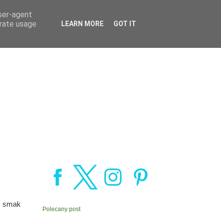
user-agent
erate usage
LEARN MORE
GOT IT
a smak
Polecany post