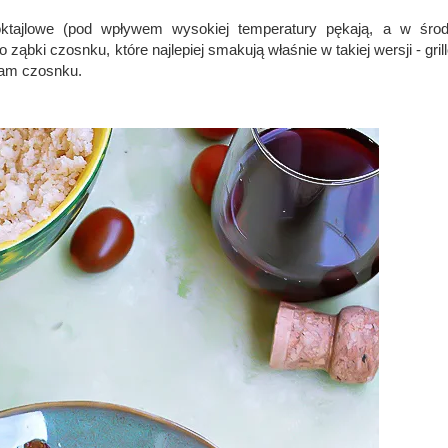
koktajlowe (pod wpływem wysokiej temperatury pękają, a w śro
ząbki czosnku, które najlepiej smakują właśnie w takiej wersji - gri
eram czosnku.