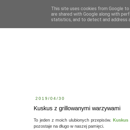
This site uses cookies from Google to d
are shared with Google along with perf
statistics, and to detect and address 
2019/04/30
Kuskus z grillowanymi warzywami
To jeden z moich ulubionych przepisów.
Kuskus 
pozostaje na długo w naszej pamięci.