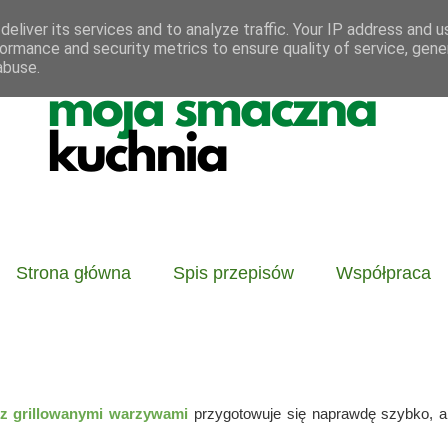
eliver its services and to analyze traffic. Your IP address and 
ormance and security metrics to ensure quality of service, gen
abuse.
Strona główna
Spis przepisów
Współpraca
z grillowanymi warzywami
przygotowuje się naprawdę szybko, 