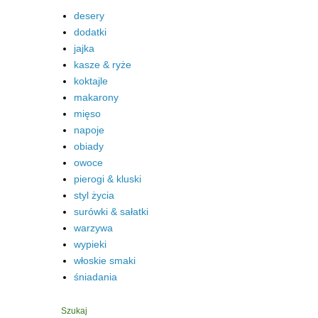
desery
dodatki
jajka
kasze & ryże
koktajle
makarony
mięso
napoje
obiady
owoce
pierogi & kluski
styl życia
surówki & sałatki
warzywa
wypieki
włoskie smaki
śniadania
Szukaj