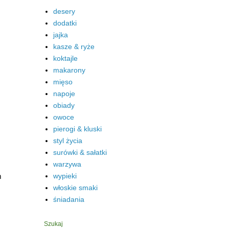
desery
dodatki
jajka
kasze & ryże
koktajle
makarony
mięso
napoje
obiady
owoce
pierogi & kluski
styl życia
surówki & sałatki
warzywa
m
wypieki
włoskie smaki
śniadania
Szukaj