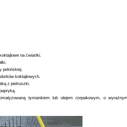
koktajlowe na ćwiartki.
łki.
 pekińskiej.
idorków koktajlowych.
ką z pietruszki.
papryką.
romatyzowaną tymiankiem lub olejem rzepakowym, o wyraźny