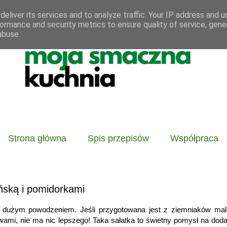
eliver its services and to analyze traffic. Your IP address and 
ormance and security metrics to ensure quality of service, gen
abuse.
Strona główna
Spis przepisów
Współpraca
ńską i pomidorkami
 dużym powodzeniem. Jeśli przygotowana jest z ziemniaków malu
i, nie ma nic lepszego! Taka sałatka to świetny pomysł na doda