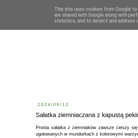
This site uses cookies from Google to d
are shared with Google along with perf
statistics, and to detect and address 
2024/06/12
Sałatka ziemniaczana z kapustą peki
Prosta sałatka z ziemniaków zawsze cieszy się
ugotowanych w mundurkach z kolorowymi warzywam