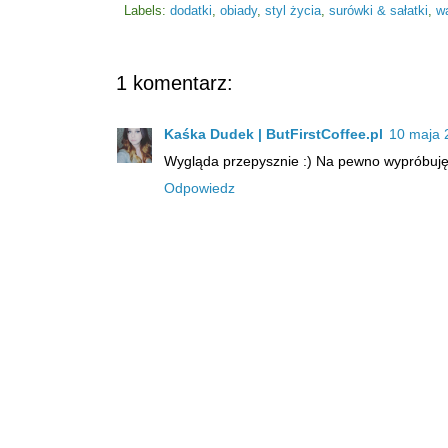
Labels:
dodatki
,
obiady
,
styl życia
,
surówki & sałatki
,
w
1 komentarz:
Kaśka Dudek | ButFirstCoffee.pl
10 maja 
Wygląda przepysznie :) Na pewno wypróbuję.
Odpowiedz