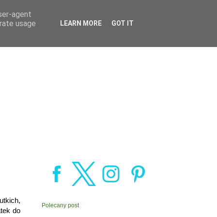
user-agent
erate usage
LEARN MORE
GOT IT
tkich,
Polecany post
tek do