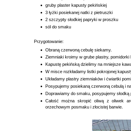
gruby plaster kapusty pekińskiej
3 łyżki posiekanej natki z pietruszki
2 szczypty słodkiej papryki w proszku
sól do smaku
Przygotowanie:
Obraną czerwoną cebulę siekamy.
Ziemniaki kroimy w grube plastry, pomidorki 
Kapustę pekińską dzielimy na mniejsze kawa
W misce rozkładamy listki pokrojonej kapusty
Układamy plastry ziemniaków i ćwiartki pom
Posypujemy posiekaną czerwoną cebulą i nat
Doprawiamy do smaku, posypujemy słodką 
Całość można skropić oliwą z oliwek a
orzechowym posmaku i złocistej barwie.