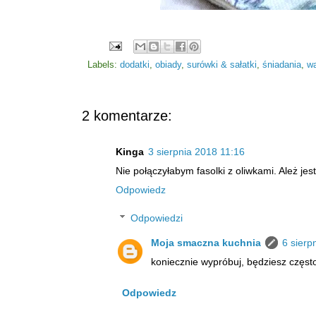
Labels:
dodatki
,
obiady
,
surówki & sałatki
,
śniadania
,
w
2 komentarze:
Kinga
3 sierpnia 2018 11:16
Nie połączyłabym fasolki z oliwkami. Ależ je
Odpowiedz
Odpowiedzi
Moja smaczna kuchnia
6 sierp
koniecznie wypróbuj, będziesz częst
Odpowiedz