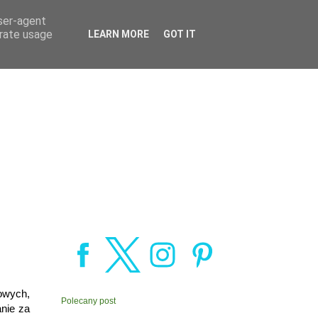
user-agent
erate usage
LEARN MORE
GOT IT
owych,
Polecany post
anie za