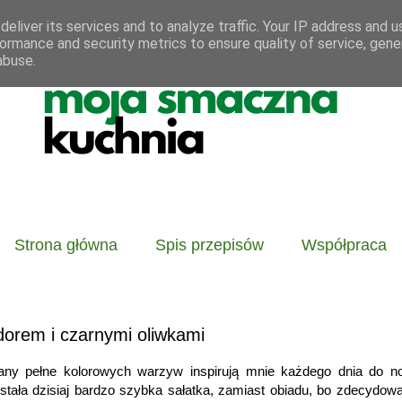
eliver its services and to analyze traffic. Your IP address and 
ormance and security metrics to ensure quality of service, gen
abuse.
Strona główna
Spis przepisów
Współpraca
dorem i czarnymi oliwkami
gany pełne kolorowych warzyw inspirują mnie każdego dnia do n
stała dzisiaj bardzo szybka sałatka, zamiast obiadu, bo zdecydow