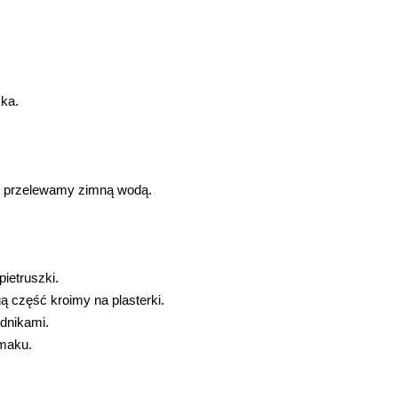
ka.
 przelewamy zimną wodą.
ietruszki.
ą część kroimy na plasterki.
dnikami.
smaku.