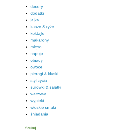
desery
dodatki
jajka
kasze & ryże
koktajle
makarony
mięso
napoje
obiady
owoce
pierogi & kluski
styl życia
surówki & sałatki
warzywa
wypieki
włoskie smaki
śniadania
Szukaj