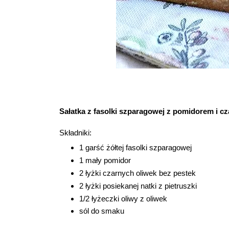
Sałatka z fasolki szparagowej z pomidorem i cz
Składniki:
1 garść żółtej fasolki szparagowej
1 mały pomidor
2 łyżki czarnych oliwek bez pestek
2 łyżki posiekanej natki z pietruszki
1/2 łyżeczki oliwy z oliwek
sól do smaku