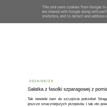
This site uses cookies from Google to d
are shared with Google along with perf
statistics, and to detect and address 
2024/06/23
Sałatka z fasolki szparagowej z pomi
Tak niewiele nam do szczęścia potrzeba! Stra
jeszcze smaczniejszych przepisów. I tak oto pow