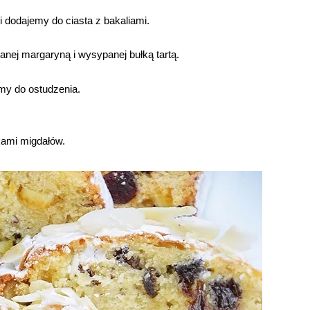
i dodajemy do ciasta z bakaliami.
ej margaryną i wysypanej bułką tartą.
my do ostudzenia.
kami migdałów.