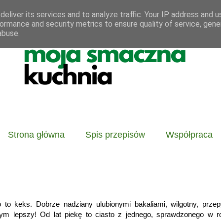
eliver its services and to analyze traffic. Your IP address and 
ormance and security metrics to ensure quality of service, gen
abuse.
Strona główna
Spis przepisów
Współpraca
o to keks. Dobrze nadziany ulubionymi bakaliami, wilgotny, przep
ym lepszy! Od lat piekę to ciasto z jednego, sprawdzonego w ro