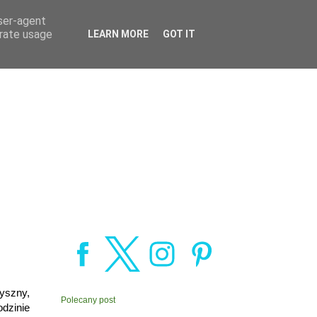
user-agent
erate usage
LEARN MORE
GOT IT
yszny,
Polecany post
dzinie