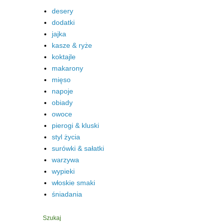
desery
dodatki
jajka
kasze & ryże
koktajle
makarony
mięso
napoje
obiady
owoce
pierogi & kluski
styl życia
surówki & sałatki
warzywa
wypieki
włoskie smaki
śniadania
Szukaj