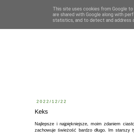
This site uses cookies from Google to d
are shared with Google along with perf
statistics, and to detect and address 
2022/12/22
Keks
Najlepsze i najpiękniejsze, moim zdaniem ciast
zachowuje świeżość bardzo długo. Im starszy t