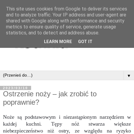
This site uses cookies from Google to deliver its services
and to analyze traffic. Your IP address and user-agent are
shared with Google along with performance and security
metrics to ensure quality of service, generate usage
statistics, and to detect and address abuse.
LEARN MORE
GOT IT
▼
2023/03/10
Ostrzenie noży – jak zrobić to
poprawnie?
Noże są podstawowym i niezastąpionym narzędziem w
każdej kuchni. Tępy nóż stwarza większe
niebezpieczeństwo niż ostry, ze względu na ryzyko