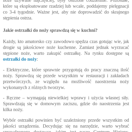
noże używane najczęściej, były ostrzone codziennie. Pozostałe,
które są eksploatowane rzadziej lub wcale, poddajemy pielęgnacji
co 3-4 tygodnie. Ważne jest, aby nie doprowadzić do skrajnego
stępienia ostrza.
Jakie ostrzałki do noży sprawdzą się w kuchni?
Każdy, kto amatorsko czy zawodowo spędza czas gotując wie, jak
drogie są jakościowe noże kuchenne. Zamiast jednak wyrzucać
stępione noże, warto zakupić ostrzałkę. Na rynku dostępne są
ostrzałki do noży
:
- Elektryczne, które sprawnie przygotują do pracy znaczną ilość
noży. Sprawdzą się przede wszystkim w restauracji i zakładach
przetwórczych, ze względu na możliwość naostrzenia noży
wykonanych z różnych tworzyw.
- Ręczne – wymagają niewielkiej wprawy i użycia własnej siły.
Sprawdzają się w domowym zaciszu, gdzie do naostrzenia jest
kilka noży.
Wybór ostrzałki
powinien być uzależniony przede wszystkim od
jakości urządzenia. Decydując się na narzędzie, warto wybrać
sprawdzonego dostawcę, jakim jest nasze Centrum Higieny.